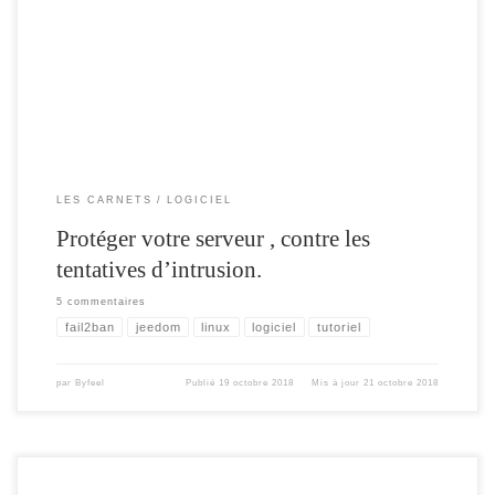
la maison , nous sommes amenés à ouvrir des ports et nous pouvons être
confrontés à des attaques régulières , qui peuvent planter notre box ou permettre
une ouverture sur notre réseau. Pour surveiller […]
LES CARNETS
LOGICIEL
Protéger votre serveur , contre les
tentatives d’intrusion.
5 commentaires
fail2ban
jeedom
linux
logiciel
tutoriel
par
Byfeel
Publié
19 octobre 2018
Mis à jour
21 octobre 2018