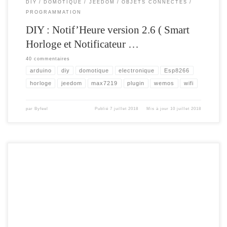
DIY
DOMOTIQUE
JEEDOM
OBJETS CONNECTÉS
PROGRAMMATION
DIY : Notif’Heure version 2.6 ( Smart
Horloge et Notificateur …
40 commentaires
arduino
diy
domotique
electronique
Esp8266
horloge
jeedom
max7219
plugin
wemos
wifi
par
Byfeel
Publié
7 juillet 2018
Mis à jour
10 juillet 2018
Avec la nouvelle version en V3 de la bibliothèque MAX72xx et MD_Parola , il
faut désormais définir le type de module utilisé pour la matrice LED. Profitant de
la mise à jour de cette nouvelle bibliothèque , je vais modifier mes scripts en
conséquence. J’en profite aussi , pour rappeler […]