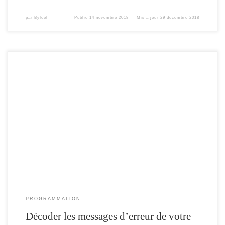
par
Byfeel
Publié
14 novembre 2018
Mis à jour
29 décembre 2018
au fur et à mesure de mes problèmes de programmation , je me suis souvent
retrouvé avec un ESP qui « planté » , « frisé » , ou encore « rebooté »
continuellement … … et la seule réponse de mon ESP , est une suite
incompréhensible en code Hexadécimal , affiché dans le moniteur […]
PROGRAMMATION
Décoder les messages d’erreur de votre