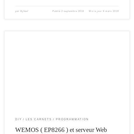
par
Byfeel
Publié
2 septembre 2018
Mis à jour
8 mars 2019
Pour faire suite à mon précédent article ,je vous propose de rendre l’interface Web
du module , plus agréable, de la rendre « responsive » grâce à l’utilisation du
framework Bootstrap. En prenant comme exemple la fabrication d’un
thermomètre / hydromètre . Dans cet article nous allons voir comment :
Manipuler la […]
DIY
LES CARNETS
PROGRAMMATION
WEMOS ( EP8266 ) et serveur Web