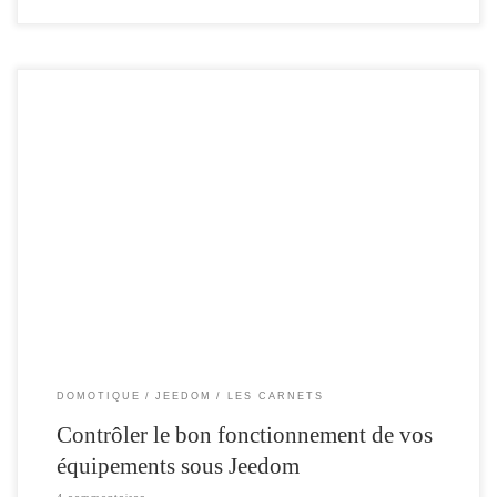
Même , si Jeedom intègre une page permettant de connaître l’état des batteries des
différents équipements , ces derniers ne sont pas tous , en mesure de remonté
leurs états ( par exemple ceux basé sur le RF433 ) ou d’autres qui ne sont pas
équipé de cette fonctionnalité. Pour […]
DOMOTIQUE
JEEDOM
LES CARNETS
Contrôler le bon fonctionnement de vos
équipements sous Jeedom