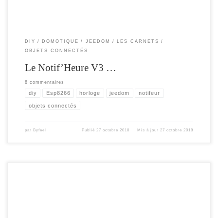
DIY
DOMOTIQUE
JEEDOM
LES CARNETS
OBJETS CONNECTÉS
Le Notif’Heure V3 …
8 commentaires
diy
Esp8266
horloge
jeedom
notifeur
objets connectés
par
Byfeel
Publié
27 octobre 2018
Mis à jour
27 octobre 2018
Afin de contrôler au mieux , nos box domotique ou autre serveur , en dehors de