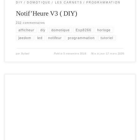
DIY
DOMOTIQUE
LES CARNETS
PROGRAMMATION
Notif’Heure V3 ( DIY)
232 commentaires
afficheur
diy
domotique
Esp8266
horloge
jeedom
led
notifeur
programmation
tutoriel
par
Byfeel
Publié
5 novembre 2018
Mis à jour
17 mars 2020
… dans quelques jours, si tout est ok 🙂 .Ce petit article , pour vous informer de
l’arrivé imminente de la version 3 du Notif’heure ( plus exactement la V3.1 – la
V3 en test depuis septembre m’a permis de modifier pas mal de bug et pas mal
de nouveauté […]