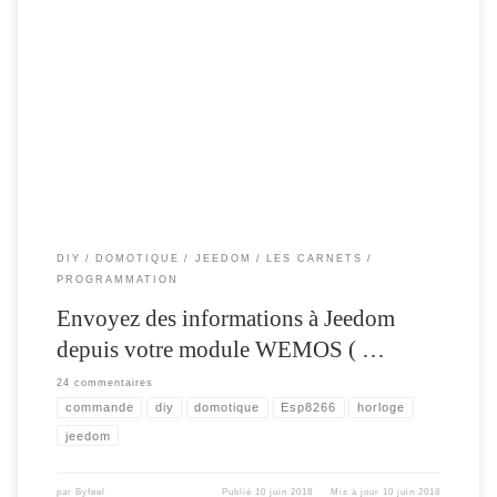
Suite à l’article de l’horloge avec notification , qui permet depuis Jeedom
d’afficher des messages envoyés par votre BOX. Certains me demande ,
comment depuis mon module , puis j’envoyer une info à Jeedom ? En effet
jusqu’à présent , la communication ne se faisait que dans un sens […]
DIY
DOMOTIQUE
JEEDOM
LES CARNETS
PROGRAMMATION
Envoyez des informations à Jeedom
depuis votre module WEMOS ( …
24 commentaires
commande
diy
domotique
Esp8266
horloge
jeedom
par
Byfeel
Publié
10 juin 2018
Mis à jour
10 juin 2018