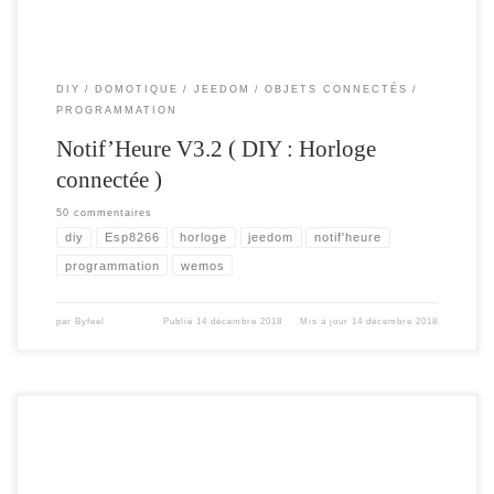
DIY
DOMOTIQUE
JEEDOM
OBJETS CONNECTÉS
PROGRAMMATION
Notif’Heure V3.2 ( DIY : Horloge
connectée )
50 commentaires
diy
Esp8266
horloge
jeedom
notif'heure
programmation
wemos
par
Byfeel
Publié
14 décembre 2018
Mis à jour
14 décembre 2018