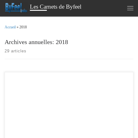
Les Carnets de Byfeel
Passer au contenu
Men
Accueil
»
2018
Archives annuelles:
2018
29 articles
Pour la fin de l’année , la version 3.2 du Notif’heure , qui vient avec son lot de
nouveautés. Gestions des effets Historisation des messages tag « important »
Amélioration du Scan réseau pour détecter les autres notif’heures sur le réseau
Ajout d’options supplémentaires pour les actions / boutons Ajustement
automatique des […]