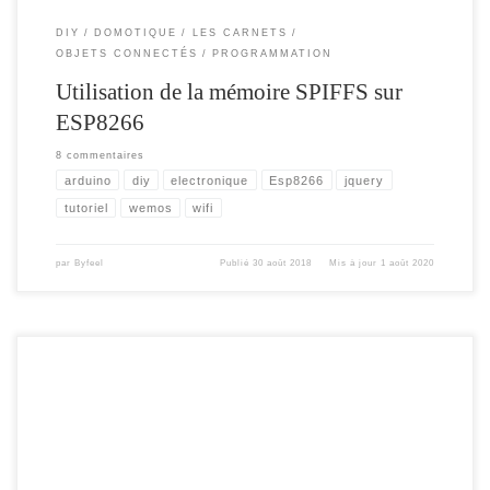
DIY
DOMOTIQUE
LES CARNETS
OBJETS CONNECTÉS
PROGRAMMATION
Utilisation de la mémoire SPIFFS sur
ESP8266
8 commentaires
arduino
diy
electronique
Esp8266
jquery
tutoriel
wemos
wifi
par
Byfeel
Publié
30 août 2018
Mis à jour
1 août 2020
Bonjour a tous , un petit mot pour vous dire , que cette semaine , je vais effectuer
plusieurs changements d’apparence sur le site … Si vous avez des suggestions ,