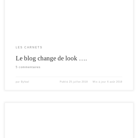
c’est le moment. [adsense]
LES CARNETS
Le blog change de look ….
5 commentaires
par
Byfeel
Publié
25 juillet 2018
Mis à jour
6 août 2018
Cet article vous présente comment configurer , la version V2.6 pour se fabriquer