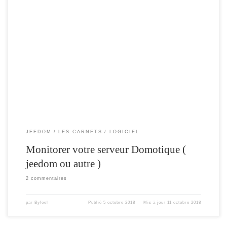
Le but de cet article , est d’expliquer comment mettre en place le service « monit »
sur une box domotique à base de linux . Cette méthode peut s’appliquer à tout
autre serveur sur un OS Linux que l’on désire « monitorer » . Monit est un outil
de surveillance des services locaux […]
JEEDOM
LES CARNETS
LOGICIEL
Monitorer votre serveur Domotique (
jeedom ou autre )
2 commentaires
par
Byfeel
Publié
5 octobre 2018
Mis à jour
11 octobre 2018