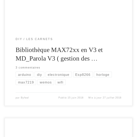
DIY
LES CARNETS
Bibliothèque MAX72xx en V3 et
MD_Parola V3 ( gestion des …
3 commentaires
arduino
diy
electronique
Esp8266
horloge
max7219
wemos
wifi
par
Byfeel
Publié
15 juin 2018
Mis à jour
27 juillet 2018