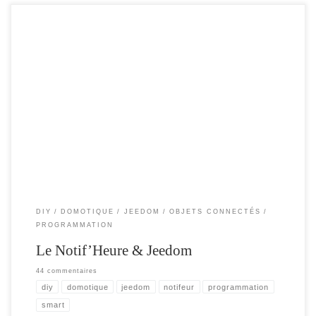
Cet article , pour expliquer comment utiliser au mieux les nouvelles
fonctionnalités du notif’heure avec votre box domotique . Ici Jeedom , mais vous
pourrez facilement l’adapter à toute autre box. La première partie , explique les
interactions de Jeedom vers le notif’heure et la seconde partie , les interactions
[…]
DIY
DOMOTIQUE
JEEDOM
OBJETS CONNECTÉS
PROGRAMMATION
Le Notif’Heure & Jeedom
44 commentaires
diy
domotique
jeedom
notifeur
programmation
smart