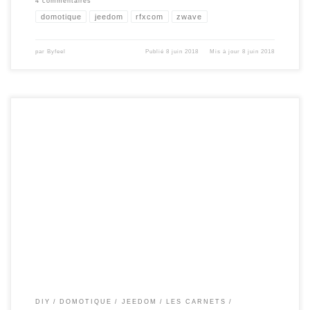
4 commentaires
domotique
jeedom
rfxcom
zwave
par
Byfeel
Publié
8 juin 2018
Mis à jour
8 juin 2018
Suite à mon précédent article ( que vous pouvez retrouver ici ) , et aux remontées
d’infos de DCjona et Thyer voici une nouvelle version de cette horloge /
Notification connectée. Correction du bug OTA Ajout du support des caractères
étendus Ajout d’un bouton et gestion des clics. Quelques nouveautés Mise […]
DIY
DOMOTIQUE
JEEDOM
LES CARNETS