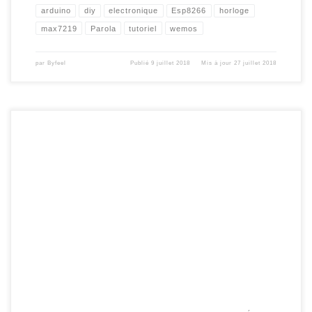
arduino
diy
electronique
Esp8266
horloge
max7219
Parola
tutoriel
wemos
par
Byfeel
Publié
9 juillet 2018
Mis à jour
27 juillet 2018
Pour les plus pressés , j’ai mis la version 2.6 en ligne sur mon github. Il y a
sûrement encore quelques bugs , par ci par la , je compte sur vous pour me les
remonter. Je suis passé , directement à la version 2.6 , car en développant la […]