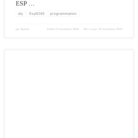
ESP …
diy
Esp8266
programmation
par
Byfeel
Publié
9 novembre 2018
Mis à jour
10 novembre 2018
l’Horloge Smart et Connectée avec Notification Voici la toute nouvelle version du
Notif’Heure , l’horloge connectée avec notification , basé sur un WEMOS ( ou
compatible ESP8266 ). Cette nouvelle version ajoute la mise en place d’une API (
format JSON) , afin de la rendre, le plus compatible possible […]