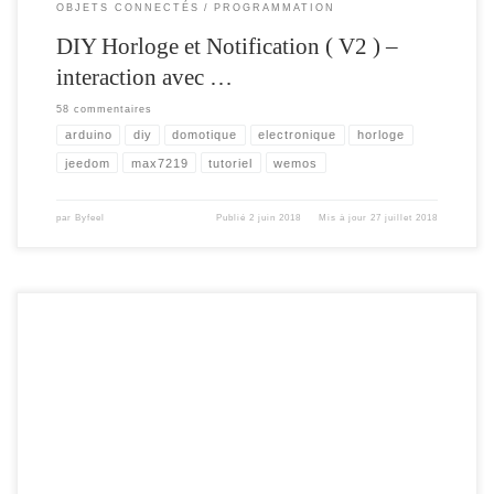
OBJETS CONNECTÉS
PROGRAMMATION
DIY Horloge et Notification ( V2 ) –
interaction avec …
58 commentaires
arduino
diy
domotique
electronique
horloge
jeedom
max7219
tutoriel
wemos
par
Byfeel
Publié
2 juin 2018
Mis à jour
27 juillet 2018
Cela fait maintenant un mois , que l’assistant vocal d’amazon , Alexa est entré
dans notre foyer . Il est temps de faire un bilan , sur son usage au quotidien.