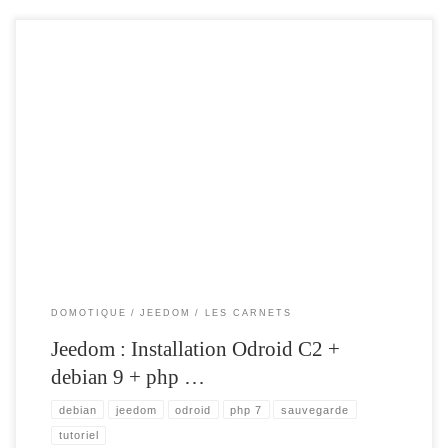
J ai profité de cet été pour mettre à jour ma box jeedom , cela fait plus d’un an
qu’elle tourne sous debian 8 et php 5 Il était temps de la faire évoluer. Dans cet
article , je vais expliquer comment installer Jeedom sur une plateforme Odroid C2
[…]
DOMOTIQUE
JEEDOM
LES CARNETS
Jeedom : Installation Odroid C2 +
debian 9 + php …
debian
jeedom
odroid
php 7
sauvegarde
tutoriel