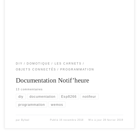
Cet article , pour décrire les différents paramètres du notif’heure , ou comment
remonter , utiliser ou parametrer toute les infos utilisés dans le notif’heure. Pour
tous ceux qui veulent aller plus loin avec le notif’heure et développer leur propre
interface ou un plugin pour une box domotique. La plupart […]
DIY
DOMOTIQUE
LES CARNETS
OBJETS CONNECTÉS
PROGRAMMATION
Documentation Notif’heure
13 commentaires
diy
documentation
Esp8266
notifeur
programmation
wemos
par
Byfeel
Publié
16 novembre 2018
Mis à jour
28 février 2019