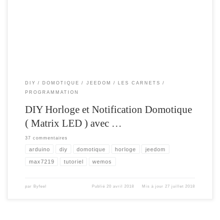
luminosité Gestion et mise à jour de l’heure via service NTP Ecran plus grand
Paramétrable via interface Web Interopérabilité […]
DIY
DOMOTIQUE
JEEDOM
LES CARNETS
PROGRAMMATION
DIY Horloge et Notification Domotique
( Matrix LED ) avec …
37 commentaires
arduino
diy
domotique
horloge
jeedom
max7219
tutoriel
wemos
par
Byfeel
Publié
20 avril 2018
Mis à jour
27 juillet 2018