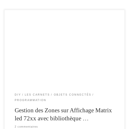
A la demande de quelques lecteurs , je suis en train de modifier mon script , afin
de prendre en compte la gestion des Zones , ce qui permet à un seul module
WEMOS ( Esp8266 ) , la possibilité de simuler plusieurs zones d’affichage. Par
exemple : Une Zone […]
DIY
LES CARNETS
OBJETS CONNECTÉS
PROGRAMMATION
Gestion des Zones sur Affichage Matrix
led 72xx avec bibliothèque …
2 commentaires