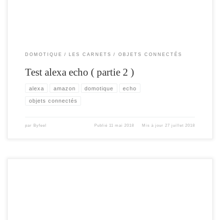
DOMOTIQUE
LES CARNETS
OBJETS CONNECTÉS
Test alexa echo ( partie 2 )
alexa
amazon
domotique
echo
objets connectés
par
Byfeel
Publié
11 mai 2018
Mis à jour
27 juillet 2018
Le but de cet article , est d’améliorer le projet Horloge Arduino. en apportant les
plus suivants : Mise à jour en WIFI Envoi des notification en WIFI Gestion de la