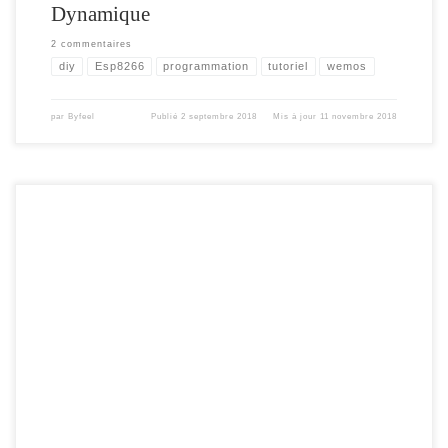
Dynamique
2 commentaires
diy
Esp8266
programmation
tutoriel
wemos
par
Byfeel
Publié
2 septembre 2018
Mis à jour
11 novembre 2018
Maj: 01/08/2020 – le système SPIFFS étant passé en « dépréciation » il faut
envisager LittleFS , voir article sur LittleFS Dans cet article , je vais expliquer
comment utiliser la mémoire SPIFFS de votre module ESP8266. A la suite de cet
article vous saurez comment : importer des fichiers […]