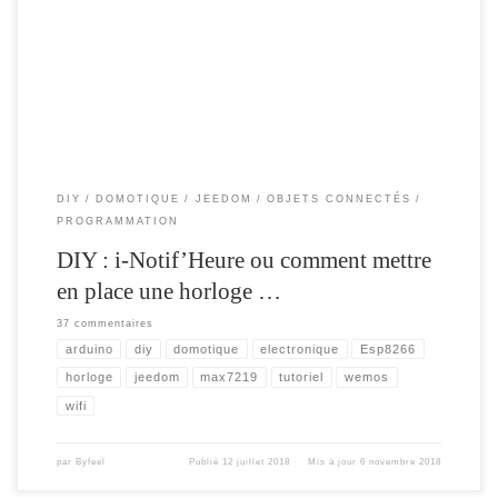
une horloge connectée avec Notification , et comment la relier facilement à votre
domotique. Etant sous jeedom , je ne vais parler que de cette solution , sachant
que toute les requêtes passent par du http , […]
DIY
DOMOTIQUE
JEEDOM
OBJETS CONNECTÉS
PROGRAMMATION
DIY : i-Notif’Heure ou comment mettre
en place une horloge …
37 commentaires
arduino
diy
domotique
electronique
Esp8266
horloge
jeedom
max7219
tutoriel
wemos
wifi
par
Byfeel
Publié
12 juillet 2018
Mis à jour
6 novembre 2018