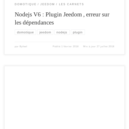
DOMOTIQUE
JEEDOM
LES CARNETS
Nodejs V6 : Plugin Jeedom , erreur sur
les dépendances
domotique
jeedom
nodejs
plugin
par
Byfeel
Publié
1 février 2018
Mis à jour
27 juillet 2018
Pour faire suite à mon precedent article , sur la fabrication d’une horloge
numérique . Je vais dans cette deuxième partie illustrer comment la rendre plus
dynamique et interagir avec Jeedom. Pour quelques euros de plus ( 2€ pour le
module DHT et 2€ pour le module IR ).