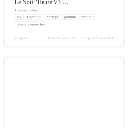
Le Notif’Heure V3 …
8 commentaires
diy
Esp8266
horloge
jeedom
notifeur
objets connectés
par
Byfeel
Publié
27 octobre 2018
Mis à jour
27 octobre 2018
Le but de cet article , est d’expliquer comment mettre en place le service « monit »
sur une box domotique à base de linux . Cette méthode peut s’appliquer à tout
autre serveur sur un OS Linux que l’on désire « monitorer » . Monit est un outil
de surveillance des services locaux […]