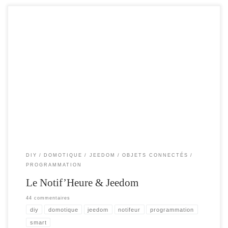
Cet article , pour expliquer comment utiliser au mieux les nouvelles
fonctionnalités du notif’heure avec votre box domotique . Ici Jeedom , mais vous
pourrez facilement l’adapter à toute autre box. La première partie , explique les
interactions de Jeedom vers le notif’heure et la seconde partie , les interactions
[…]
DIY
DOMOTIQUE
JEEDOM
OBJETS CONNECTÉS
PROGRAMMATION
Le Notif’Heure & Jeedom
44 commentaires
diy
domotique
jeedom
notifeur
programmation
smart