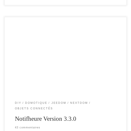
Cette nouvelle version , apporte des nouvelles fonctionnalités , ainsi que quelques
corrections. Comme d’habitude , vous trouverez les sources sur mon github. Je
vais mettre à jour le plugin jeedom , dans les semaines à venir afin de prendre en
compte ses nouvelles fonctions. Un probléme , une question […]
DIY
DOMOTIQUE
JEEDOM
NEXTDOM
OBJETS CONNECTÉS
Notifheure Version 3.3.0
43 commentaires