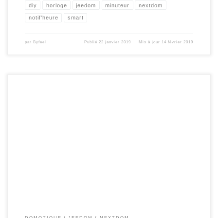
diy
horloge
jeedom
minuteur
nextdom
notif'heure
smart
par
Byfeel
Publié
22 janvier 2019
Mis à jour
14 février 2019
Pour piloter votre notif’heure , sous la solution jeedom ou nextdom , vous avez la
possibilité d’utiliser deux plugins. Celui programmé par le talentueux Lunarok ,
ou celui mis en place par mes petites mains . Plugin Matrix display de Lunarok à
4 € Plugin Notif’Heure de byfeel ( gratuit […]
DOMOTIQUE
JEEDOM
NEXTDOM