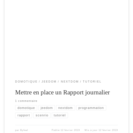
Cet article est issue d’une série d’articles dédié à la mise en place de scénario
avancés permettant d’automatiser des actions sous jeedom ou Nextdom. Scenario
‘Programmateur’ Scenario ‘Rapport Journalier’ Scenario ‘Verification
equipement’ Scenario ‘Centre notification’ etc …. Aujourd’hui , je vais me
concentrer sur la mise en place d’un rapport […]
DOMOTIQUE
JEEDOM
NEXTDOM
TUTORIEL
Mettre en place un Rapport journalier
1 commentaire
domotique
jeedom
nextdom
programmation
rapport
scenrio
tutoriel
par
Byfeel
Publié
12 février 2019
Mis à jour
12 février 2019