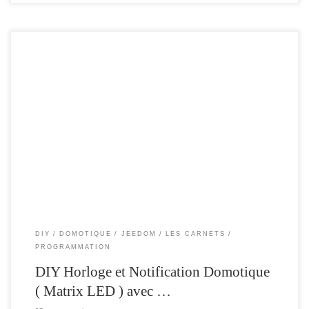
Le but de cet article , est d’améliorer le projet Horloge Arduino. en apportant les
plus suivants : Mise à jour en WIFI Envoi des notification en WIFI Gestion de la
luminosité Gestion et mise à jour de l’heure via service NTP Ecran plus grand
Paramétrable via interface Web Interopérabilité […]
DIY
DOMOTIQUE
JEEDOM
LES CARNETS
PROGRAMMATION
DIY Horloge et Notification Domotique
( Matrix LED ) avec …