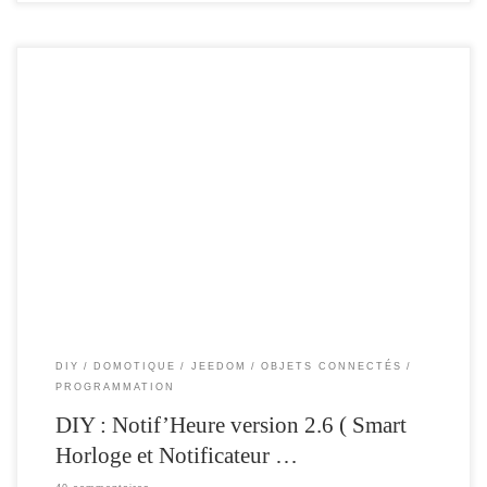
Pour les plus pressés , j’ai mis la version 2.6 en ligne sur mon github. Il y a
sûrement encore quelques bugs , par ci par la , je compte sur vous pour me les
remonter. Je suis passé , directement à la version 2.6 , car en développant la […]
DIY
DOMOTIQUE
JEEDOM
OBJETS CONNECTÉS
PROGRAMMATION
DIY : Notif’Heure version 2.6 ( Smart
Horloge et Notificateur …