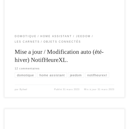
DOMOTIQUE
HOME ASSISTANT
JEEDOM
LES CARNETS
OBJETS CONNECTÉS
Mise a jour / Modification auto (été-
hiver) NotifHeureXL.
12 commentaires
domotique
home assistant
jeedom
notifheurexl
par
Byfeel
Publié
31 mars 2023
Mis à jour
31 mars 2023