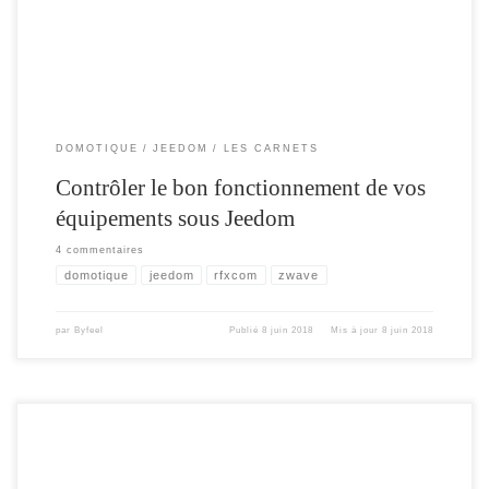
DOMOTIQUE
JEEDOM
LES CARNETS
Contrôler le bon fonctionnement de vos
équipements sous Jeedom
4 commentaires
domotique
jeedom
rfxcom
zwave
par
Byfeel
Publié
8 juin 2018
Mis à jour
8 juin 2018