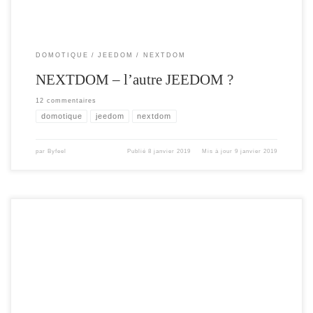
DOMOTIQUE
JEEDOM
NEXTDOM
NEXTDOM – l’autre JEEDOM ?
12 commentaires
domotique
jeedom
nextdom
par
Byfeel
Publié
8 janvier 2019
Mis à jour
9 janvier 2019
Comme promis , je suis entrain de finaliser le plugin du Notif’Heure pour
Jeedom et NextDom. Pour vous faire patienter voici un petit aperçu du Widget .
Je ne suis pas encore complètement satisfait du design , qui risque de légèrement
changer.