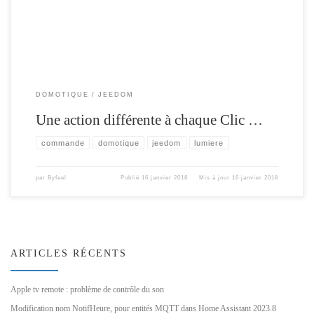
DOMOTIQUE
JEEDOM
Une action différente à chaque Clic …
commande
domotique
jeedom
lumiere
par
Byfeel
Publié
16 janvier 2018
Mis à jour
16 janvier 2018
ARTICLES RÉCENTS
Apple tv remote : problème de contrôle du son
Modification nom NotifHeure, pour entités MQTT dans Home Assistant 2023.8