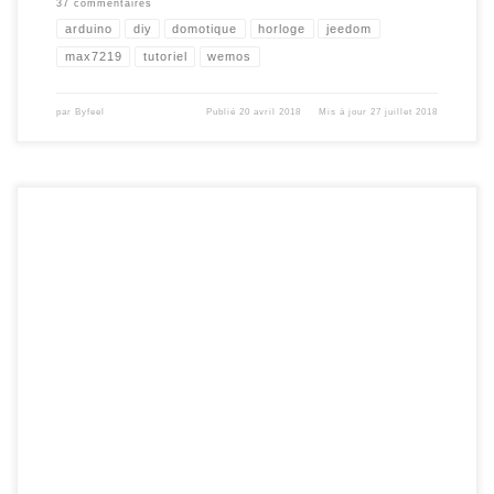
37 commentaires
arduino
diy
domotique
horloge
jeedom
max7219
tutoriel
wemos
par
Byfeel
Publié
20 avril 2018
Mis à jour
27 juillet 2018
Certains plugin sous jeedom , ont besoin d’installer des dépendances , et pour
cela il contrôle la version de nodejs en place. Quelques uns , comme dashbutton ,
homebridge ….. , s’installe que si la version 4 ou 5 est en place. Mais selon ,
votre système jeedom , et […]