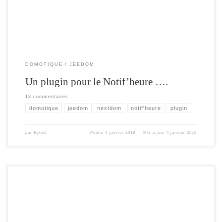
DOMOTIQUE
JEEDOM
Un plugin pour le Notif’heure ….
13 commentaires
domotique
jeedom
nextdom
notif'heure
plugin
par
Byfeel
Publié
4 janvier 2019
Mis à jour
4 janvier 2019
Pour la fin de l’année , la version 3.2 du Notif’heure , qui vient avec son lot de
nouveautés. Gestions des effets Historisation des messages tag « important »