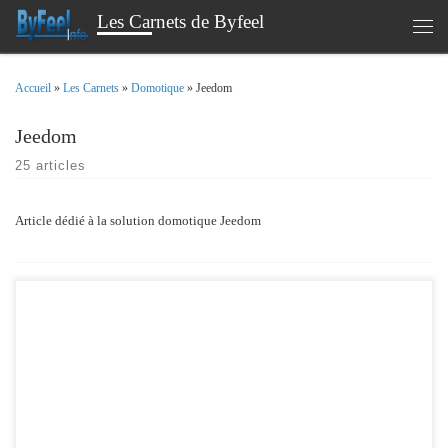
Les Carnets de Byfeel
Passer au contenu
Men
Accueil
»
Les Carnets
»
Domotique
»
Jeedom
Jeedom
25 articles
Article dédié à la solution domotique Jeedom
Un article rapide , pour expliquer comment mettre à jour ou modifier facilement
l’heure du NotifHeure. En ces temps de changement d’heure , on me redemande
souvent comment mettre a jour l’heure . Bien qu’il soit possible de le faire via
l’interface web , celaxige une intervention manuel. Aujourd’hui je […]