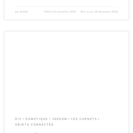
par
Byfeel
Publié
14 novembre 2018
Mis à jour
29 décembre 2018
… dans quelques jours, si tout est ok 🙂 .Ce petit article , pour vous informer de
l’arrivé imminente de la version 3 du Notif’heure ( plus exactement la V3.1 – la
V3 en test depuis septembre m’a permis de modifier pas mal de bug et pas mal
de nouveauté […]
DIY
DOMOTIQUE
JEEDOM
LES CARNETS
OBJETS CONNECTÉS