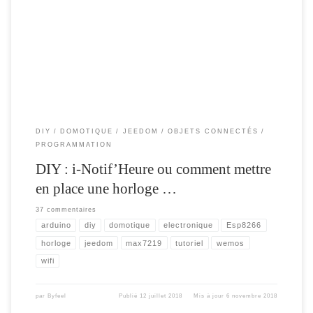
une horloge connectée avec Notification , et comment la relier facilement à votre
domotique. Etant sous jeedom , je ne vais parler que de cette solution , sachant
que toute les requêtes passent par du http , […]
DIY
DOMOTIQUE
JEEDOM
OBJETS CONNECTÉS
PROGRAMMATION
DIY : i-Notif’Heure ou comment mettre
en place une horloge …
37 commentaires
arduino
diy
domotique
electronique
Esp8266
horloge
jeedom
max7219
tutoriel
wemos
wifi
par
Byfeel
Publié
12 juillet 2018
Mis à jour
6 novembre 2018