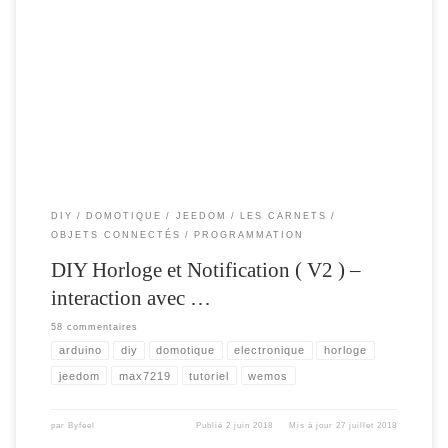
Suite à mon précédent article ( que vous pouvez retrouver ici ) , et aux remontées
d’infos de DCjona et Thyer voici une nouvelle version de cette horloge /
Notification connectée. Correction du bug OTA Ajout du support des caractères
étendus Ajout d’un bouton et gestion des clics. Quelques nouveautés Mise […]
DIY
DOMOTIQUE
JEEDOM
LES CARNETS
OBJETS CONNECTÉS
PROGRAMMATION
DIY Horloge et Notification ( V2 ) –
interaction avec …
58 commentaires
arduino
diy
domotique
electronique
horloge
jeedom
max7219
tutoriel
wemos
par
Byfeel
Publié
2 juin 2018
Mis à jour
27 juillet 2018