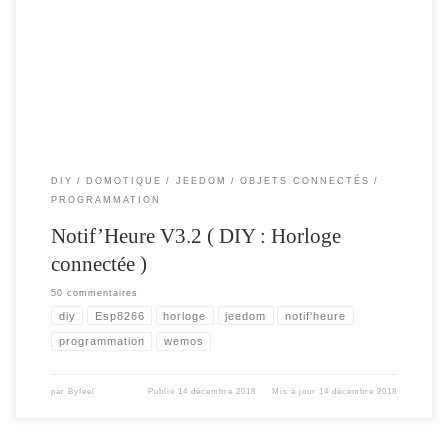
Amélioration du Scan réseau pour détecter les autres notif’heures sur le réseau
Ajout d’options supplémentaires pour les actions / boutons Ajustement
automatique des […]
DIY
DOMOTIQUE
JEEDOM
OBJETS CONNECTÉS
PROGRAMMATION
Notif’Heure V3.2 ( DIY : Horloge
connectée )
50 commentaires
diy
Esp8266
horloge
jeedom
notif'heure
programmation
wemos
par
Byfeel
Publié
14 décembre 2018
Mis à jour
14 décembre 2018