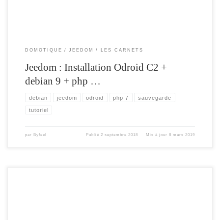
DOMOTIQUE
JEEDOM
LES CARNETS
Jeedom : Installation Odroid C2 +
debian 9 + php …
debian
jeedom
odroid
php 7
sauvegarde
tutoriel
par
Byfeel
Publié
2 septembre 2018
Mis à jour
8 mars 2019
Cet article vous présente comment configurer , la version V2.6 pour se fabriquer