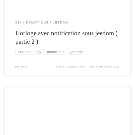
DIY
DOMOTIQUE
JEEDOM
Horloge avec notification sous jeedom (
partie 2 )
arduino
diy
domotique
jeedom
par
Byfeel
Publié
23 janvier 2018
Mis à jour
25 mai 2018
Le but de cet article , est d’expliquer comment on peut attribuer des actions
différentes à chaque appuie sur la même touche d’une télécommande sous
Jeedom. Par exemple comment informer à chaque appuie « On » de ma
télécommande de changer la couleur de la lumière du salon ?