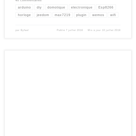
40 commentaires
arduino
diy
domotique
electronique
Esp8266
horloge
jeedom
max7219
plugin
wemos
wifi
par
Byfeel
Publié
7 juillet 2018
Mis à jour
10 juillet 2018
Suite à l’article de l’horloge avec notification , qui permet depuis Jeedom
d’afficher des messages envoyés par votre BOX. Certains me demande ,
comment depuis mon module , puis j’envoyer une info à Jeedom ? En effet
jusqu’à présent , la communication ne se faisait que dans un sens […]