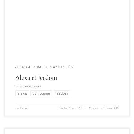
cela fait un petit moment que j’utilise l’assistant Alexa , pour commander mes
ampoules hue , mais je n’avais pas encore eu le temps d’intégrer l’assistant
amazon à ma box Domotique. La documentation fournis , avec le plugin est très
succincte , j’ai donc décidé d’écrire cet article afin de […]
JEEDOM
OBJETS CONNECTÉS
Alexa et Jeedom
14 commentaires
alexa
domotique
jeedom
par
Byfeel
Publié
7 mars 2019
Mis à jour
15 juin 2019