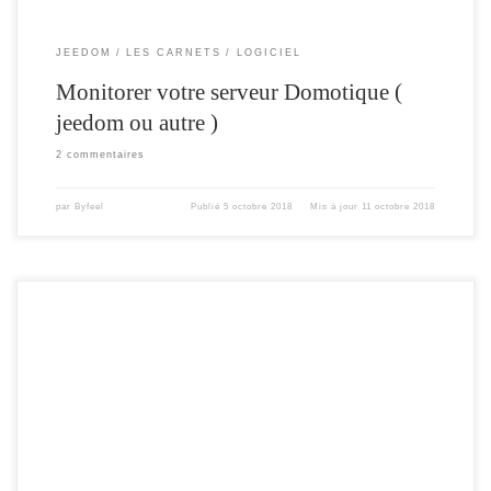
JEEDOM
LES CARNETS
LOGICIEL
Monitorer votre serveur Domotique (
jeedom ou autre )
2 commentaires
par
Byfeel
Publié
5 octobre 2018
Mis à jour
11 octobre 2018
J ai profité de cet été pour mettre à jour ma box jeedom , cela fait plus d’un an
qu’elle tourne sous debian 8 et php 5 Il était temps de la faire évoluer. Dans cet
article , je vais expliquer comment installer Jeedom sur une plateforme Odroid C2
[…]