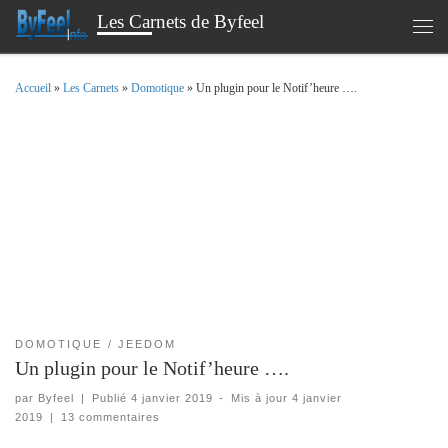
Les Carnets de Byfeel
Passer au contenu
Men
Accueil
»
Les Carnets
»
Domotique
»
Un plugin pour le Notif’heure ….
DOMOTIQUE
JEEDOM
Un plugin pour le Notif’heure ….
par
Byfeel
|
Publié
4 janvier 2019
-
Mis à jour
4 janvier
2019
|
13 commentaires