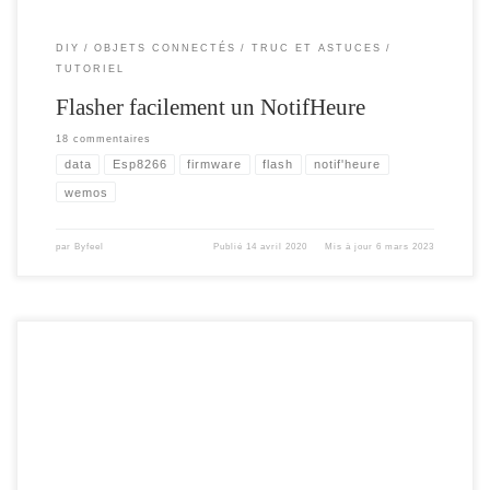
DIY
OBJETS CONNECTÉS
TRUC ET ASTUCES
TUTORIEL
Flasher facilement un NotifHeure
18 commentaires
data
Esp8266
firmware
flash
notif'heure
wemos
par
Byfeel
Publié
14 avril 2020
Mis à jour
6 mars 2023
Lancement officiel de la nouvelle version du NotifHeure. Cette version baptisée
NotifHeureXL permet de gérer, aussi les anciens notifHeures ( Attention au
numéro des PIN des matrices, modifié par dèfaut ) . Le firmware est sur mon
github , Une interface améliorée , API amélioré Affichage sur double ligne