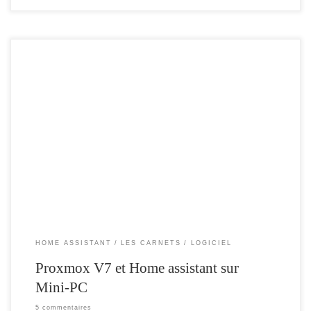
Aujourd’hui mon retour sur l’utilisation de home assistant avec proxmox Cela
fait un petit moment que j’ai cet article en stand-by , j’ai hésité à le publier car il y
a beaucoup d’articles équivalents sur la toile … mais il me servira de base , pour
les prochains articles à […]
HOME ASSISTANT
LES CARNETS
LOGICIEL
Proxmox V7 et Home assistant sur
Mini-PC
5 commentaires