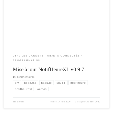
Voici, une nouvelle mise à jour du firmware et de l’interface WEB, comprenant
les dernières nouveautés . Ajout d’une paramètre d’offset sur la température et
l’humidité ( de -10°c à + 10°c) Correction de l’affichage DHT sur écran « OFF »
Correction divers bugs et fonctionalités. A retrouver sur mon Github. Ou dans le
[…]
DIY
LES CARNETS
OBJETS CONNECTÉS
PROGRAMMATION
Mise à jour NotifHeureXL v0.9.7
15 commentaires
diy
Esp8266
hass.io
MQTT
notif'heure
notifheurexl
wemos
par
Byfeel
Publié
17 juin 2020
Mis à jour
28 août 2020