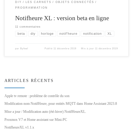
DIY
LES CARNETS
OBJETS CONNECTÉS
PROGRAMMATION
Notifheure XL : version beta en ligne
11 commentaires
beta
diy
horloge
notif'heure
notification
XL
par
Byfeel
Publié
11 décembre 2019
Mis à jour
11 décembre 2019
ARTICLES RÉCENTS
Apple tv remote : problème de contrôle du son
Modification nom NotifHeure, pour entités MQTT dans Home Assistant 2023.8
Mise a jour / Modification auto (été-hiver) NotifHeureXL.
Proxmox V7 et Home assistant sur Mini-PC
NotifheureXL v1.1.x