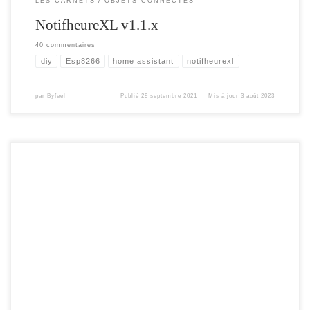
LES CARNETS
OBJETS CONNECTÉS
NotifheureXL v1.1.x
40 commentaires
diy
Esp8266
home assistant
notifheurexl
par
Byfeel
Publié
29 septembre 2021
Mis à jour
3 août 2023
Avec l’arrivée de la version 2021.7 ( juillet 2021), Home Assistant bloque
désormais les requêtes venant d’un proxy ou reverse proxy si ce dernier n’est pas
correctement renseigné dans les paramètres HTTP du fichier de configuration. Ci
dessous un rappel des paramètres existants à renseigner pour le bon
fonctionnement de HA. Toutes les réponses dans la documentation officiel
Comprendre l’intégration http Si […]