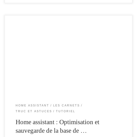
Home assistant utilise par défaut la base de donnée SQlite , l’avantage de cette
base par rapport aux bases de données traditionnelles et quel est directement
intégré à Home Assistant . Les déclarations , tables index et données sont
stockées dans un unique fichier. Ce fichier , est enregistré par […]
HOME ASSISTANT
LES CARNETS
TRUC ET ASTUCES
TUTORIEL
Home assistant : Optimisation et
sauvegarde de la base de …