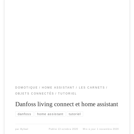
ou comment gérer ses thermostats . Maintenant que le froid est de retour ( ma
femme me le rappelle chaque jour ) , il est temps de sortir de mes cartons mes
thermostats Danfoss living connect afin de les connecter à Home assistant et
réchauffer la maison. Je n’ai pas […]
DOMOTIQUE
HOME ASSISTANT
LES CARNETS
OBJETS CONNECTÉS
TUTORIEL
Danfoss living connect et home assistant
danfoss
home assistant
tutoriel
par
Byfeel
Publié
13 octobre 2020
Mis à jour
1 novembre 2020