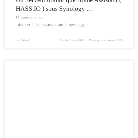
HASS.IO ) sous Synology …
30 commentaires
docker
home assistant
synology
par
Byfeel
Publié
9 juin 2020
Mis à jour
6 janvier 2021
Pour tous ceux qui ont du mal à compiler , soit avec ARDUINO IDE ou
PlatformIO, voici une méthode plus simple pour profiter de la nouvelle interface
et des nouvelles fonctionnalités du NotifheureXL , ou tout simplement pour
s’installer son premier notifheure. Afin de vous épargner la phase de compilation
[…]