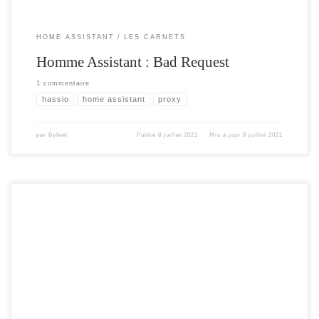
HOME ASSISTANT
LES CARNETS
Homme Assistant : Bad Request
1 commentaire
hassio
home assistant
proxy
par
Byfeel
Publié
8 juillet 2021
Mis à jour
8 juillet 2021
Cela fait maintenant un peu plus d’un an que je suis sous homeAssistant, et j’en s
uis très satisfait. HA ne fait que s’améliorer, et les
mises à jour sont régulières et apportent à chaque fois des nouvelles
fonctionnalités. Il y a maintenant quelques mois ( en février 2021) a été introduit
officiellement l’intégration ZwaveJS afin de remplacer dans un futur
proche la solution zwave native de home assistant ( zwave legacy) qui
a donc vu son statut passé à « obsolète ». J’ai donc profité du troisièmeconfineme
nt,
début avril pour migrer mon réseau zwave actuel verszwavejs. Je vous partage m