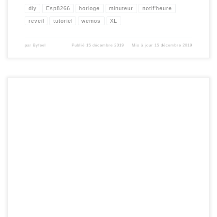
diy
Esp8266
horloge
minuteur
notif'heure
reveil
tutoriel
wemos
XL
par
Byfeel
Publié
15 décembre 2019
Mis à jour
15 décembre 2019
Je viens de mettre en ligne la version 0.7.2 du notifheure XL. Pour les plus
courageux d’entre vous qui souhaitent tester cette version , il y a des differences
avec l’ancienne version et tout n’est pas entièrement compatible. Le code peux
être transféré sur un ancien notifheure , en faisant […]