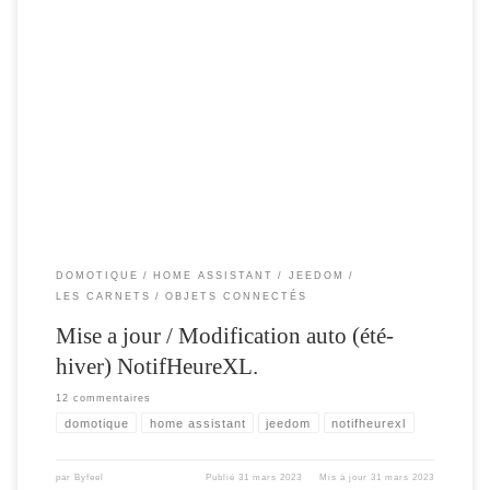
Un article rapide , pour expliquer comment mettre à jour ou modifier facilement
l’heure du NotifHeure. En ces temps de changement d’heure , on me redemande
souvent comment mettre a jour l’heure . Bien qu’il soit possible de le faire via
l’interface web , celaxige une intervention manuel. Aujourd’hui je […]
DOMOTIQUE
HOME ASSISTANT
JEEDOM
LES CARNETS
OBJETS CONNECTÉS
Mise a jour / Modification auto (été-
hiver) NotifHeureXL.
12 commentaires
domotique
home assistant
jeedom
notifheurexl
par
Byfeel
Publié
31 mars 2023
Mis à jour
31 mars 2023