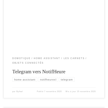
Ou comment afficher une notification sur le notifHeureXL depuis Telegram via
Home Assistant. Cet article, pour expliquer comment interagir entre Telegram et
le NotifHeure. Le concept peut être appliqué à d’autres services ( SMS,
email, etc . ) les sujets abordés seront les suivants : Envoyer une notification sur
le notifheureXL Installation de Telegram sous Home Assistant […]
DOMOTIQUE
HOME ASSISTANT
LES CARNETS
OBJETS CONNECTÉS
Telegram vers NotifHeure
home assistant
notifheurexl
telegram
par
Byfeel
Publié
7 novembre 2020
Mis à jour
15 novembre 2020