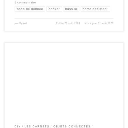
1 commentaire
base de donnee
docker
hass.io
home assistant
par
Byfeel
Publié
28 août 2020
Mis à jour
31 août 2020
Edit: 30/08 – Correctif 1.0.1 – fix pb intensité sur mode fix en mode auto
Nouvelle mise à jour du firmware et de l’interface WEB . Passqge en V1 suite à
la mise en place du nouveau système de fichier. Suite à la « dépréciation » de
format de fichier SPIFFS , […]
DIY
LES CARNETS
OBJETS CONNECTÉS