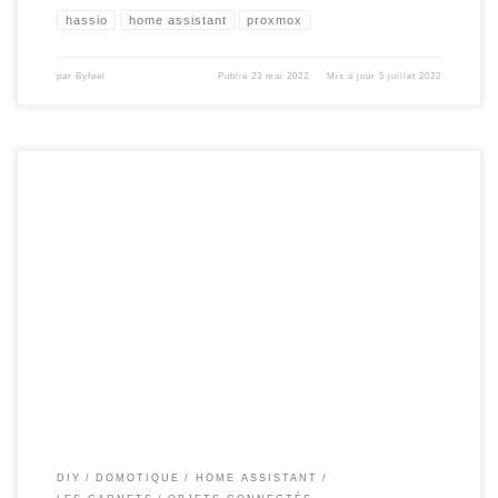
hassio
home assistant
proxmox
par
Byfeel
Publié
23 mai 2022
Mis à jour
5 juillet 2022
Mise à jour du firmware en version 1.1.0 . V1.1.1 ( update 17/12/21 ) Cette
nouvelle version améliore la partie MQTT avec home assistant , en permettant la
remontée automatique des entités et la centralisation par appareil. Elle permet
aussi la prise en charge de la nouvelle interface graphique en […]
DIY
DOMOTIQUE
HOME ASSISTANT