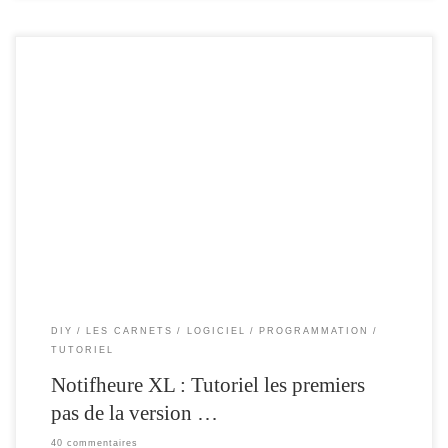
Comme promis , un tuto pour expliquer , comment fonctionne cette nouvelle
version . Cette version sera capable de tourner sur les anciens Notifheure ( sous
réserve d’une ou deux petites modif) , pour ceux qui désirent la tester . Mais les
fonctions principales devraient fonctionner.
DIY
LES CARNETS
LOGICIEL
PROGRAMMATION
TUTORIEL
Notifheure XL : Tutoriel les premiers
pas de la version …
40 commentaires