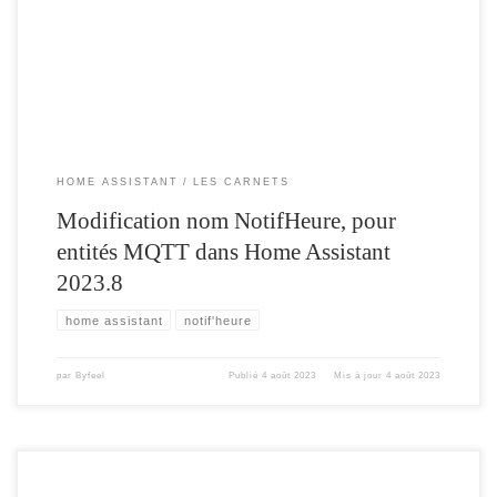
façon dont la configuration du « device » peut être partagée entre les entités
découvertes ont changé. Nouvelle règle de configuration de […]
HOME ASSISTANT
LES CARNETS
Modification nom NotifHeure, pour
entités MQTT dans Home Assistant
2023.8
home assistant
notif'heure
par
Byfeel
Publié
4 août 2023
Mis à jour
4 août 2023