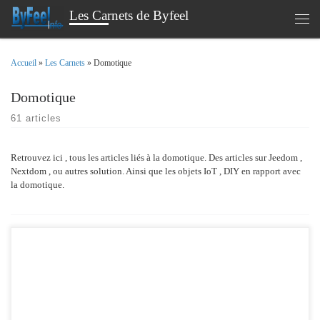
Les Carnets de Byfeel
Passer au contenu
Men
Accueil
»
Les Carnets
»
Domotique
Domotique
61 articles
Retrouvez ici , tous les articles liés à la domotique. Des articles sur Jeedom ,
Nextdom , ou autres solution. Ainsi que les objets IoT , DIY en rapport avec
la domotique.
Suite à la dernière mise à jour de home assistant , j’ai modifié le nom par défaut
du « device » NotifHeure. La maniére dont les entités MQTT sont nommées et la