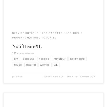
nouveaux […]
DIY
DOMOTIQUE
LES CARNETS
LOGICIEL
PROGRAMMATION
TUTORIEL
NotifHeureXL
103 commentaires
diy
Esp8266
horloge
minuteur
notif'heure
reveil
tutoriel
wemos
XL
par
Byfeel
Publié
3 mars 2020
Mis à jour
16 octobre 2020