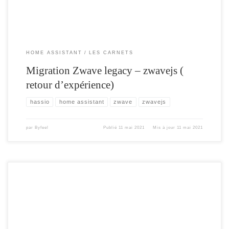
on retour d’expérience…. Chapitre 1 : De la patience tu auras …. Autant le dire
tout de suite , la migration prend du temps, beaucoup de temps ….. Au départ ma
configuration intitiale Zwave : Zwave : 97 appareils — 632 entités ( en réalité
[…]
HOME ASSISTANT
LES CARNETS
Migration Zwave legacy – zwavejs (
retour d’expérience)
hassio
home assistant
zwave
zwavejs
par
Byfeel
Publié
11 mai 2021
Mis à jour
11 mai 2021
Installation Avec Virtual Machine Manager Pour faire suite à mon article du mois
de Juin 2020 , Un serveur home assistant et synology , ou j’expliquai comment