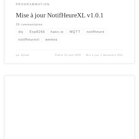
PROGRAMMATION
Mise à jour NotifHeureXL v1.0.1
29 commentaires
diy
Esp8266
hass.io
MQTT
notifheure
notifheurexl
wemos
par
Byfeel
Publié
23 août 2020
Mis à jour
2 décembre 2021
Suite à la mise à jour de home assistant sous la version 0.113 , la configuration de
l’équipement RFXTRX ( comme RFXcom par exemple) a été modifiée. Ce qui
entraine des erreurs lors de la mise à jour, voir une impossibilité d’effectuer cette
mise à jour. Par exemple sous Hass Io ( via docker) la mise à jour échoue, et
home assistant se […]