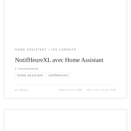
cet article , je vais me concentrer sur le fonctionnement avec MQTT via home
Assistant. En prérequis , il faut avoir installé un broker MQTT sur […]
HOME ASSISTANT
LES CARNETS
NotifHeureXL avec Home Assistant
2 commentaires
home assistant
notifheurexl
par
Byfeel
Publié
22 juin 2020
Mis à jour
22 juin 2020