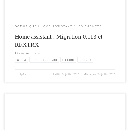
DOMOTIQUE
HOME ASSISTANT
LES CARNETS
Home assistant : Migration 0.113 et
RFXTRX
16 commentaires
0.113
home assistant
rfxcom
update
par
Byfeel
Publié
24 juillet 2020
Mis à jour
24 juillet 2020
Cet article , explique comment utiliser le NotifHeureXL , avec Home Assistant.
Le NotifHeure , utilise le protocole MQTT ou HTTP pour communiquer. Dans