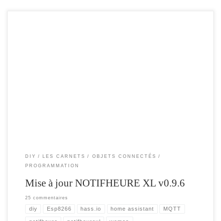
Voici, une nouvelle mise à jour du firmware et de l’interface WEB, comprenant
les dernières nouveautés ( à retrouver sur mon github ) : Mise à jour de MQTT /
Ajout nouveau TOPIC Options / Correction bug Création d’un Topic config ,
pour automatiser la remontée dans home assistant. Prise en compte […]
DIY
LES CARNETS
OBJETS CONNECTÉS
PROGRAMMATION
Mise à jour NOTIFHEURE XL v0.9.6
25 commentaires
diy
Esp8266
hass.io
home assistant
MQTT