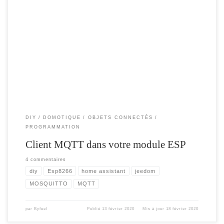
MQTT est un service de messagerie TCP/IP simple et extrêmement léger. Les
messages sont envoyés par des publieurs sur un Topic ( canal d’information ).
Ces messages peuvent être lus par les abonnés (souscrire à un canal ). Les Topics
ont une hiérarchie qui permet de sélectionner finement les informations […]
DIY
DOMOTIQUE
OBJETS CONNECTÉS
PROGRAMMATION
Client MQTT dans votre module ESP
4 commentaires
diy
Esp8266
home assistant
jeedom
MOSQUITTO
MQTT
par
Byfeel
Publié
13 février 2020
Mis à jour
18 février 2020