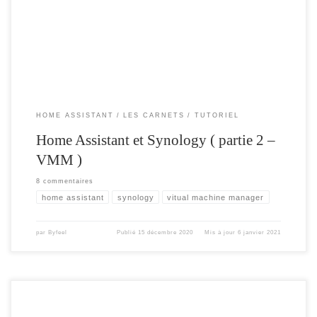
installer hassio avec Docker ,je vous partage mon retour sur l’installation de
home assistant avec Virtual Machine Manager sous Synology. En effet suite […]
HOME ASSISTANT
LES CARNETS
TUTORIEL
Home Assistant et Synology ( partie 2 –
VMM )
8 commentaires
home assistant
synology
vitual machine manager
par
Byfeel
Publié
15 décembre 2020
Mis à jour
6 janvier 2021