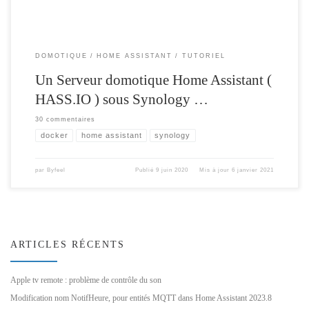
DOMOTIQUE
HOME ASSISTANT
TUTORIEL
Un Serveur domotique Home Assistant (
HASS.IO ) sous Synology …
30 commentaires
docker
home assistant
synology
par
Byfeel
Publié
9 juin 2020
Mis à jour
6 janvier 2021
ARTICLES RÉCENTS
Apple tv remote : problème de contrôle du son
Modification nom NotifHeure, pour entités MQTT dans Home Assistant 2023.8