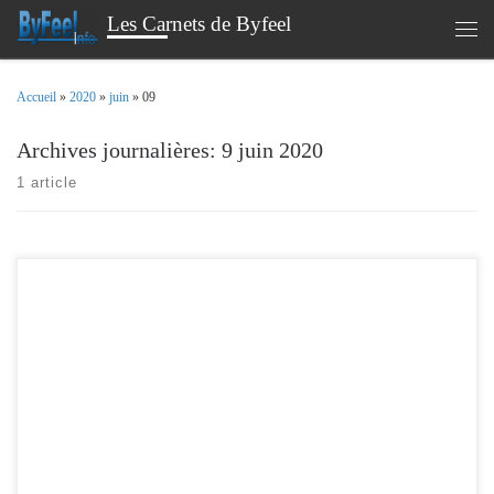
Les Carnets de Byfeel
Passer au contenu
Men
Accueil
»
2020
»
juin
»
09
Archives journalières:
9 juin 2020
1 article
Cela fait un petit nomment , que je m’intéresse à la solution Home Assistant , je la
testai sur mon réseau HUE et quelques autres capteurs , mais j’hésitais à
transférer mon serveur Jeedom . Je suis équipé de la solution HUE ( éclairage et
capteur ) , de Sonos […]