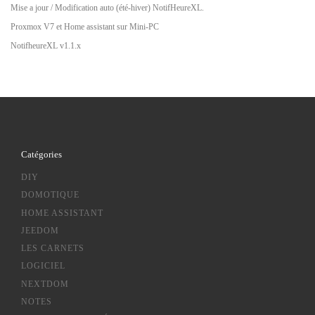
Mise a jour / Modification auto (été-hiver) NotifHeureXL.
Proxmox V7 et Home assistant sur Mini-PC
NotifheureXL v1.1.x
Catégories
DIY
DOMOTIQUE
HOME ASSISTANT
JEEDOM
LES CARNETS
LOGICIEL
NEXTDOM
NOTES