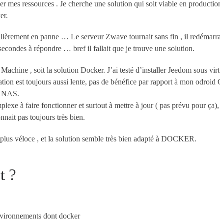
ser mes ressources . Je cherche une solution qui soit viable en productio
er.
lièrement en panne … Le serveur Zwave tournait sans fin , il redémarra
secondes à répondre … bref il fallait que je trouve une solution.
 Machine , soit la solution Docker. J’ai testé d’installer Jeedom sous vir
tion est toujours aussi lente, pas de bénéfice par rapport à mon odroid
e NAS.
plexe à faire fonctionner et surtout à mettre à jour ( pas prévu pour ça),
ait pas toujours très bien.
st plus véloce , et la solution semble très bien adapté à DOCKER.
t ?
environnements dont docker