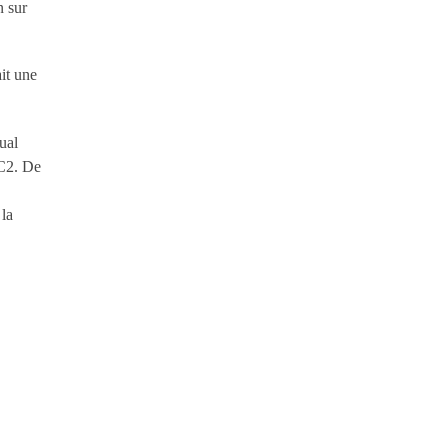
n sur
it une
tual
 C2. De
 la