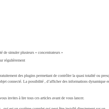
ité de simuler plusieurs « concentrateurs »
our régulièrement
atuitement des plugins permettant de contrôler la quasi totalité ou pres
jet connecté. La possibilité , d’afficher des informations dynamique e
e vous invites à lire tous ces articles avant de vous lancer.
, qui est un système complet qui peut être installé directement sur un