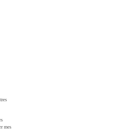
tres
rs
er mes