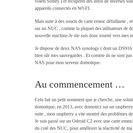
volets Somfy ) et récupérer des infos de diverses sond
appareils connectés en WI-FI.
Mais suite à des soucis de carte emmc défaillante , e
sur un NUC , comme la plupart des utilisateurs de do
nouvelle machine.Je me suis donc tourné vers mes re
Je dispose de deux NAS synology ( dont un DS916+),
bien sûr mes sauvegardes . Et comme ils ne sont pas e
NAS pour mon serveur domotique.
Au commencement …
Cela fait un petit nomment que je cherche, une solu
domotique, en 2013, avec domoticz sur un raspberry, p
suite , mon raspberry a vite montré des problèmes de
Je suis passé sur un Odroid C2 avec une carte emmc, 
du coté des NUC, pour améliorer la réactivité de ma 