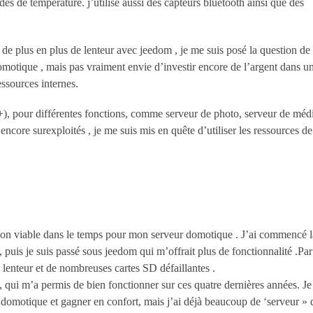
es de température. j’utilise aussi des capteurs bluetooth ainsi que des
t de plus en plus de lenteur avec jeedom , je me suis posé la question de
motique , mais pas vraiment envie d’investir encore de l’argent dans u
ssources internes.
 pour différentes fonctions, comme serveur de photo, serveur de médi
ncore surexploités , je me suis mis en quête d’utiliser les ressources d
tion viable dans le temps pour mon serveur domotique . J’ai commencé l
uis je suis passé sous jeedom qui m’offrait plus de fonctionnalité .Par
 lenteur et de nombreuses cartes SD défaillantes .
qui m’a permis de bien fonctionner sur ces quatre dernières années. Je
domotique et gagner en confort, mais j’ai déjà beaucoup de ‘serveur » 