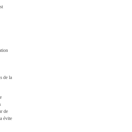
st
ation
s de la
e
s
ur de
a évite