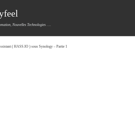
yfeel
mmation, Nouvelles Technologies ….
sistant ( HASS.IO ) sous Synology – Partie 1