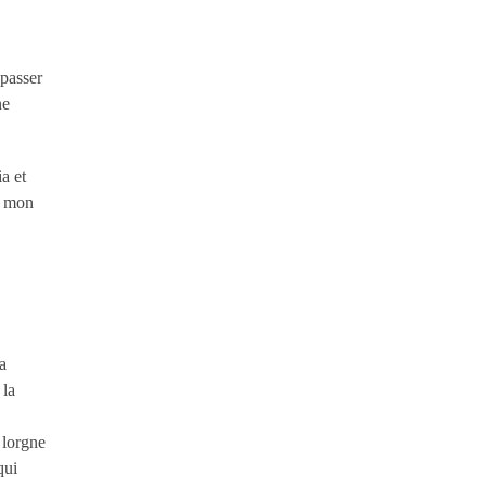
 passer
ne
a et
e mon
a
 la
 lorgne
qui