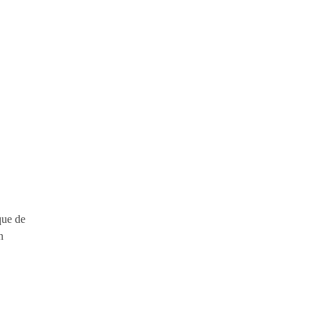
que de
n