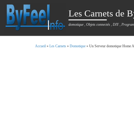
Passer au contenu
Les Carnets de B
domotique , Objets connectés , DIY , Progra
Accueil
»
Les Carnets
»
Domotique
»
Un Serveur domotique Home As