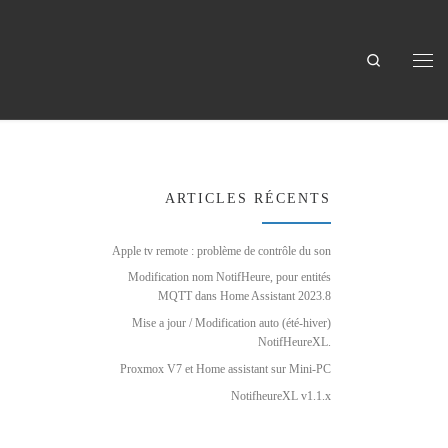
Search
Men
ARTICLES RÉCENTS
Apple tv remote : problème de contrôle du son
Modification nom NotifHeure, pour entités
MQTT dans Home Assistant 2023.8
Mise a jour / Modification auto (été-hiver)
NotifHeureXL.
Proxmox V7 et Home assistant sur Mini-PC
NotifheureXL v1.1.x