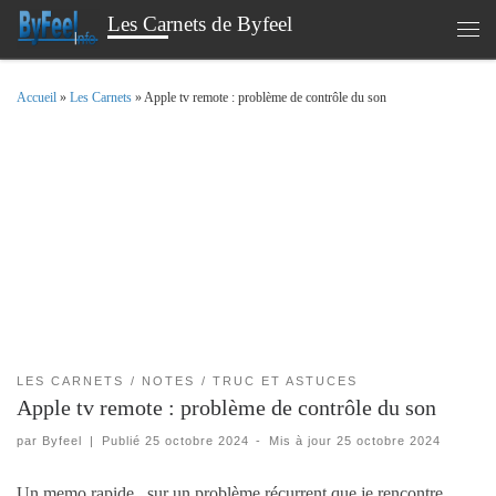
Les Carnets de Byfeel
Passer au contenu
Men
Accueil
»
Les Carnets
»
Apple tv remote : problème de contrôle du son
LES CARNETS
NOTES
TRUC ET ASTUCES
Apple tv remote : problème de contrôle du son
par
Byfeel
|
Publié
25 octobre 2024
-
Mis à jour
25 octobre 2024
Un memo rapide , sur un problème récurrent que je rencontre