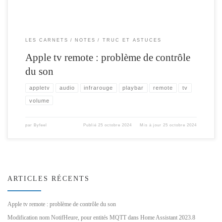
LES CARNETS
NOTES
TRUC ET ASTUCES
Apple tv remote : problème de contrôle
du son
appletv
audio
infrarouge
playbar
remote
tv
volume
par
Byfeel
Publié
25 octobre 2024
Mis à jour
25 octobre 2024
ARTICLES RÉCENTS
Apple tv remote : problème de contrôle du son
Modification nom NotifHeure, pour entités MQTT dans Home Assistant 2023.8