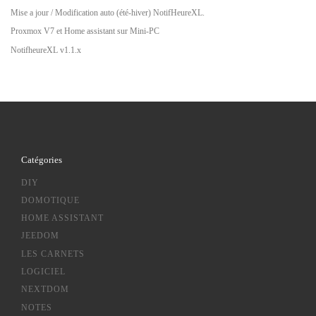
Mise a jour / Modification auto (été-hiver) NotifHeureXL.
Proxmox V7 et Home assistant sur Mini-PC
NotifheureXL v1.1.x
Catégories
DIY
DOMOTIQUE
HOME ASSISTANT
JEEDOM
LES CARNETS
LOGICIEL
NEXTDOM
NOTES