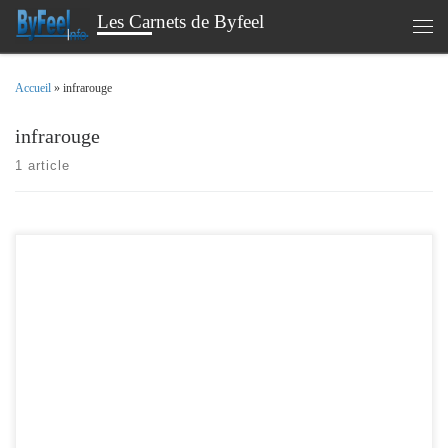
Les Carnets de Byfeel
Passer au contenu
Men
Accueil
»
infrarouge
infrarouge
1 article
Un memo rapide , sur un problème récurrent que je rencontre Si comme moi ,
vous avez régulièrement des soucis de perte de contrôle du volume avec votre
télécommande AppleTV , il existe une astuce rapide pour se depanner. J’utilise
ma télécommande , avec l’option infrarouge afin de piloter une […]