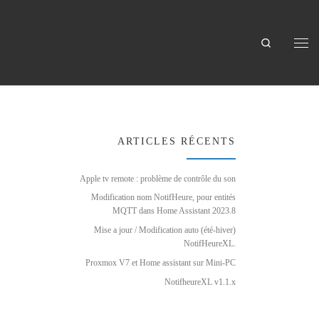
Search
Men
ARTICLES RÉCENTS
Apple tv remote : problème de contrôle du son
Modification nom NotifHeure, pour entités
MQTT dans Home Assistant 2023.8
Mise a jour / Modification auto (été-hiver)
NotifHeureXL.
Proxmox V7 et Home assistant sur Mini-PC
NotifheureXL v1.1.x