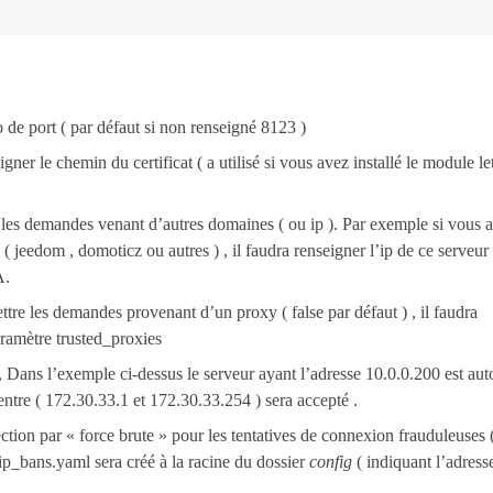
de port ( par défaut si non renseigné 8123 )
gner le chemin du certificat ( a utilisé si vous avez installé le module le
r les demandes venant d’autres domaines ( ou ip ). Par exemple si vous 
( jeedom , domoticz ou autres ) , il faudra renseigner l’ip de ce serveur 
A.
ttre les demandes provenant d’un proxy ( false par défaut ) , il faudra
paramètre trusted_proxies
 , Dans l’exemple ci-dessus le serveur ayant l’adresse 10.0.0.200 est aut
entre ( 172.30.33.1 et 172.30.33.254 ) sera accepté .
ection par « force brute » pour les tentatives de connexion frauduleuses (
 ip_bans.yaml sera créé à la racine du dossier
config
( indiquant l’adress