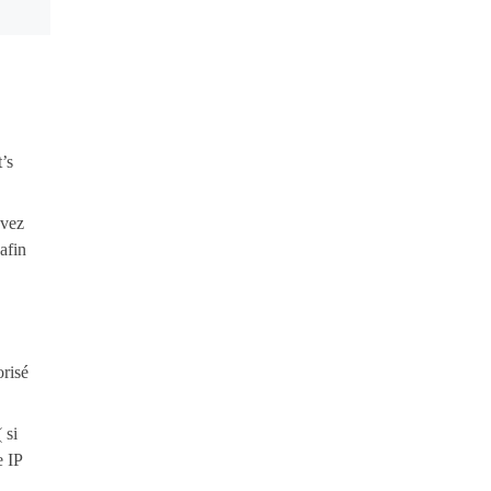
t’s
avez
afin
orisé
 si
e IP