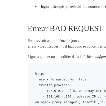
login_attempts_threshold
: Le nombre de t
Erreur BAD REQUEST
Pour revenir au problème du jour :
erreur « Bad Request » , il faut donc se concentrer s
Ligne a ajouter ou a modifier dans le fichier
configu
http:

  use_x_forwarded_for: true

  trusted_proxies:

    - 127.0.0.1   ( si un proxy est installé en local )

    - 192.168.4.250 ( adresse IP du reverse proxy )  par exemple reverse proxy du nas synology 
ou nginx proxy manager , traefik , ou 