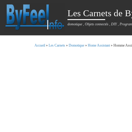
Passer au contenu
Les Carnets de B
domotique , Objets connectés , DIY , Progra
Accueil
»
Les Carnets
»
Domotique
»
Home Assistant
»
Homme Assis