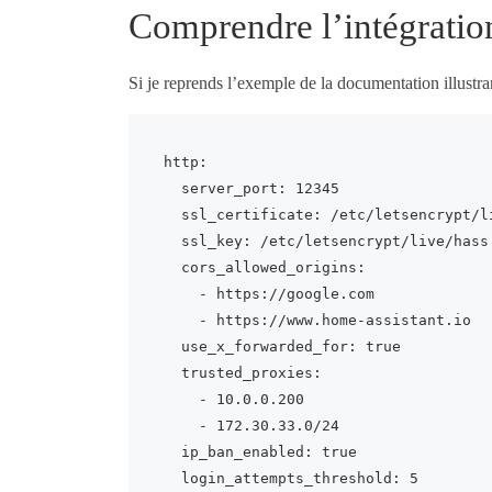
Comprendre l’intégratio
Si je reprends l’exemple de la documentation illustran
http:

  server_port: 12345

  ssl_certificate: /etc/letsencrypt/live/hass.example.com/fullchain.pem

  ssl_key: /etc/letsencrypt/live/hass.example.com/privkey.pem

  cors_allowed_origins:

    - https://google.com

    - https://www.home-assistant.io

  use_x_forwarded_for: true

  trusted_proxies:

    - 10.0.0.200

    - 172.30.33.0/24

  ip_ban_enabled: true

  login_attempts_threshold: 5