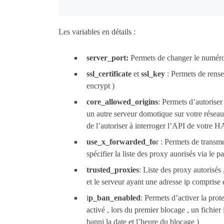
Les variables en détails :
server_port:
Permets de changer le numéro 
ssl_certificate
et
ssl_key
: Permets de rensei
encrypt )
core_allowed_origins
: Permets d’autorise
un autre serveur domotique sur votre réseau 
de l’autoriser à interroger l’API de votre H
use_x_forwarded_fo
r : Permets de transme
spécifier la liste des proxy auorisés via le 
trusted_proxies
: Liste des proxy autorisés
et le serveur ayant une adresse ip comprise 
i
p_ban_enabled
: Permets d’activer la prot
activé , lors du premier blocage , un fichier
banni la date et l’heure du blocage )