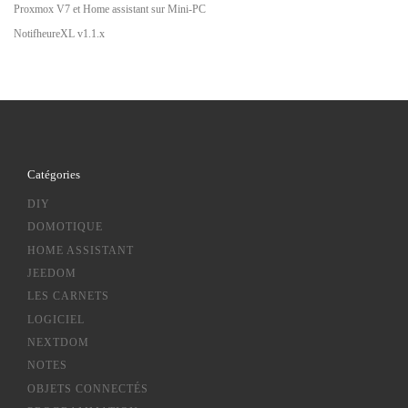
Proxmox V7 et Home assistant sur Mini-PC
NotifheureXL v1.1.x
Catégories
DIY
DOMOTIQUE
HOME ASSISTANT
JEEDOM
LES CARNETS
LOGICIEL
NEXTDOM
NOTES
OBJETS CONNECTÉS