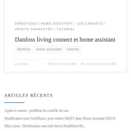
DOMOTIQUE
HOME ASSISTANT
LES CARNETS
OBJETS CONNECTÉS
TUTORIEL
Danfoss living connect et home assistant
danfoss
home assistant
tutoriel
par
Byfeel
Publié
13 octobre 2020
Mis à jour
1 novembre 2020
ARTICLES RÉCENTS
Apple tv remote : problème de contrôle du son
Modification nom NotifHeure, pour entités MQTT dans Home Assistant 2023.8
Mise a jour / Modification auto (été-hiver) NotifHeureXL.