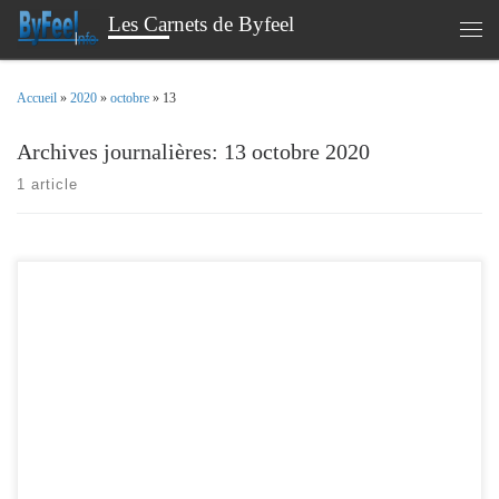
Les Carnets de Byfeel
Passer au contenu
Men
Accueil
»
2020
»
octobre
»
13
Archives journalières:
13 octobre 2020
1 article
ou comment gérer ses thermostats . Maintenant que le froid est de retour ( ma
femme me le rappelle chaque jour ) , il est temps de sortir de mes cartons mes
thermostats Danfoss living connect afin de les connecter à Home assistant et
réchauffer la maison. Je n’ai pas […]