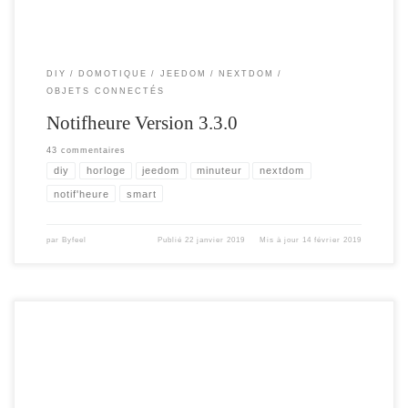
DIY
DOMOTIQUE
JEEDOM
NEXTDOM
OBJETS CONNECTÉS
Notifheure Version 3.3.0
43 commentaires
diy
horloge
jeedom
minuteur
nextdom
notif'heure
smart
par
Byfeel
Publié
22 janvier 2019
Mis à jour
14 février 2019
Cet article , pour expliquer comment utiliser au mieux les nouvelles
fonctionnalités du notif’heure avec votre box domotique . Ici Jeedom , mais vous