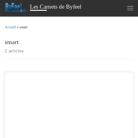
Les Carnets de Byfeel
Passer au contenu
Men
Accueil
»
smart
smart
2 articles
Cette nouvelle version , apporte des nouvelles fonctionnalités , ainsi que quelques
corrections. Comme d’habitude , vous trouverez les sources sur mon github. Je
vais mettre à jour le plugin jeedom , dans les semaines à venir afin de prendre en
compte ses nouvelles fonctions. Un probléme , une question […]