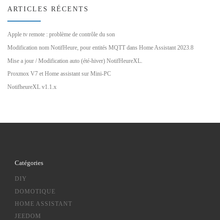
ARTICLES RÉCENTS
Apple tv remote : problème de contrôle du son
Modification nom NotifHeure, pour entités MQTT dans Home Assistant 2023.8
Mise a jour / Modification auto (été-hiver) NotifHeureXL.
Proxmox V7 et Home assistant sur Mini-PC
NotifheureXL v1.1.x
Catégories
DIY
DOMOTIQUE
HOME ASSISTANT
JEEDOM