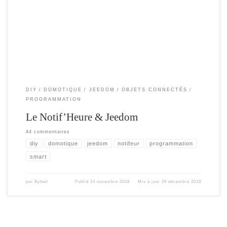
pourrez facilement l’adapter à toute autre box. La première partie , explique les
interactions de Jeedom vers le notif’heure et la seconde partie , les interactions
[…]
DIY
DOMOTIQUE
JEEDOM
OBJETS CONNECTÉS
PROGRAMMATION
Le Notif’Heure & Jeedom
44 commentaires
diy
domotique
jeedom
notifeur
programmation
smart
par
Byfeel
Publié
14 novembre 2018
Mis à jour
29 décembre 2018