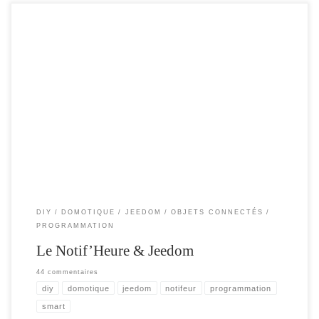
Cet article , pour expliquer comment utiliser au mieux les nouvelles
fonctionnalités du notif’heure avec votre box domotique . Ici Jeedom , mais vous
pourrez facilement l’adapter à toute autre box. La première partie , explique les
interactions de Jeedom vers le notif’heure et la seconde partie , les interactions
[…]
DIY
DOMOTIQUE
JEEDOM
OBJETS CONNECTÉS
PROGRAMMATION
Le Notif’Heure & Jeedom
44 commentaires
diy
domotique
jeedom
notifeur
programmation
smart