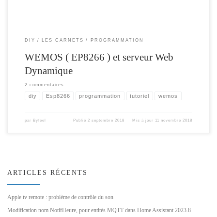
DIY
LES CARNETS
PROGRAMMATION
WEMOS ( EP8266 ) et serveur Web
Dynamique
2 commentaires
diy
Esp8266
programmation
tutoriel
wemos
par
Byfeel
Publié
2 septembre 2018
Mis à jour
11 novembre 2018
ARTICLES RÉCENTS
Apple tv remote : problème de contrôle du son
Modification nom NotifHeure, pour entités MQTT dans Home Assistant 2023.8