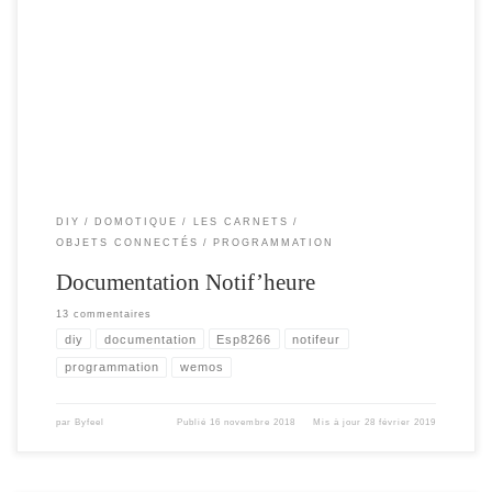
Cet article , pour décrire les différents paramètres du notif’heure , ou comment
remonter , utiliser ou parametrer toute les infos utilisés dans le notif’heure. Pour
tous ceux qui veulent aller plus loin avec le notif’heure et développer leur propre
interface ou un plugin pour une box domotique. La plupart […]
DIY
DOMOTIQUE
LES CARNETS
OBJETS CONNECTÉS
PROGRAMMATION
Documentation Notif’heure
13 commentaires
diy
documentation
Esp8266
notifeur
programmation
wemos
par
Byfeel
Publié
16 novembre 2018
Mis à jour
28 février 2019