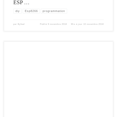
ESP …
diy
Esp8266
programmation
par
Byfeel
Publié
9 novembre 2018
Mis à jour
10 novembre 2018
l’Horloge Smart et Connectée avec Notification Voici la toute nouvelle version du
Notif’Heure , l’horloge connectée avec notification , basé sur un WEMOS ( ou
compatible ESP8266 ). Cette nouvelle version ajoute la mise en place d’une API (
format JSON) , afin de la rendre, le plus compatible possible […]