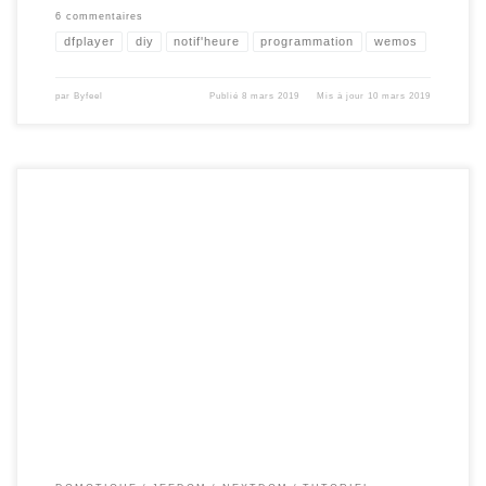
6 commentaires
dfplayer
diy
notif'heure
programmation
wemos
par
Byfeel
Publié
8 mars 2019
Mis à jour
10 mars 2019
Cet article est issue d’une série d’articles dédié à la mise en place de scénario
avancés permettant d’automatiser des actions sous jeedom ou Nextdom. Scenario
‘Programmateur’ Scenario ‘Rapport Journalier’ Scenario ‘Verification
equipement’ Scenario ‘Centre notification’ etc …. Aujourd’hui , je vais me
concentrer sur la mise en place d’un rapport […]