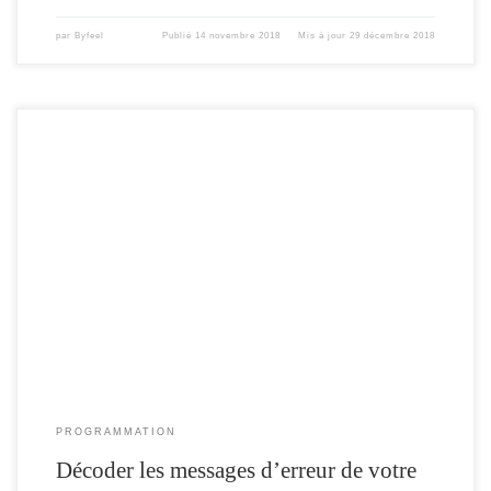
par
Byfeel
Publié
14 novembre 2018
Mis à jour
29 décembre 2018
au fur et à mesure de mes problèmes de programmation , je me suis souvent
retrouvé avec un ESP qui « planté » , « frisé » , ou encore « rebooté »
continuellement … … et la seule réponse de mon ESP , est une suite
incompréhensible en code Hexadécimal , affiché dans le moniteur […]
PROGRAMMATION
Décoder les messages d’erreur de votre