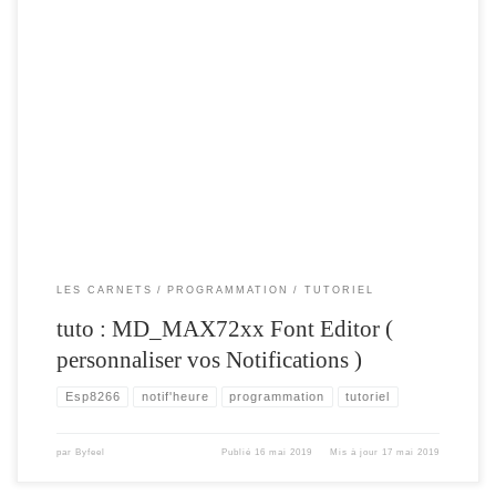
un article rapide , pour vous expliquer comment fonctionne le logiciel Font Editor
fournis avec la bibliothèque MD_MAX72xx , afin de modifier ou personnaliser
les caractères à afficher sur le Notifheure ou tout autre système d’affichage qui
utilise les bibliothèques ( MD_MAX72xx ou MD_PAROLA ) .
LES CARNETS
PROGRAMMATION
TUTORIEL
tuto : MD_MAX72xx Font Editor (
personnaliser vos Notifications )
Esp8266
notif'heure
programmation
tutoriel
par
Byfeel
Publié
16 mai 2019
Mis à jour
17 mai 2019