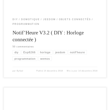
DIY
DOMOTIQUE
JEEDOM
OBJETS CONNECTÉS
PROGRAMMATION
Notif’Heure V3.2 ( DIY : Horloge
connectée )
50 commentaires
diy
Esp8266
horloge
jeedom
notif'heure
programmation
wemos
par
Byfeel
Publié
14 décembre 2018
Mis à jour
14 décembre 2018