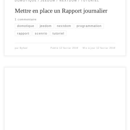
DOMOTIQUE
JEEDOM
NEXTDOM
TUTORIEL
Mettre en place un Rapport journalier
1 commentaire
domotique
jeedom
nextdom
programmation
rapport
scenrio
tutoriel
par
Byfeel
Publié
12 février 2019
Mis à jour
12 février 2019
Pour la fin de l’année , la version 3.2 du Notif’heure , qui vient avec son lot de
nouveautés. Gestions des effets Historisation des messages tag « important »
Amélioration du Scan réseau pour détecter les autres notif’heures sur le réseau
Ajout d’options supplémentaires pour les actions / boutons Ajustement
automatique des […]