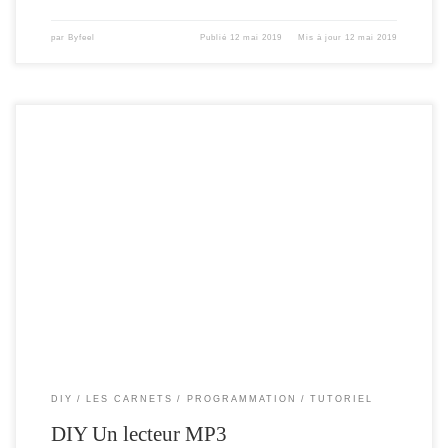
par
Byfeel
Publié
12 mai 2019
Mis à jour
12 mai 2019
Je viens de recevoir , mon mini DFPlayer , un petit module pour lire des fichiers
mp3 présent sur une carte SD , que l’on peut trouver pour 2 € , dans la plupart
des magasins chinois. Ce module , va permettre à votre Mini wemos ( ou tout
autre […]
DIY
LES CARNETS
PROGRAMMATION
TUTORIEL
DIY Un lecteur MP3