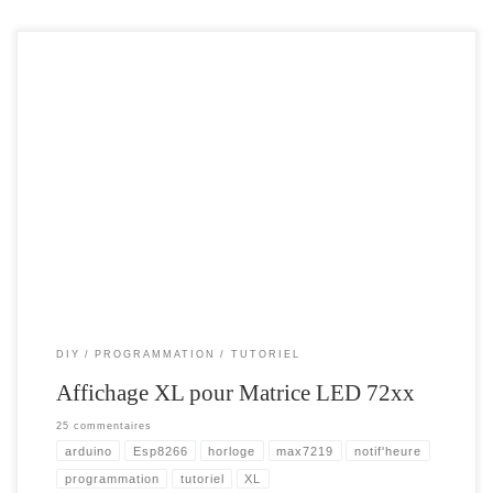
Dans cet article , je vais expliquer comment mettre en place un affichage sur une
Double hauteur de matrice LED. Chaque Matrice étant un carré composé de 8×8
Led , doubler la zone d’affichage donnera une grande matrice , composé de 4
matrices , soit un affichage de 16×16 . […]
DIY
PROGRAMMATION
TUTORIEL
Affichage XL pour Matrice LED 72xx
25 commentaires
arduino
Esp8266
horloge
max7219
notif'heure
programmation
tutoriel
XL