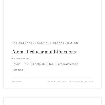
projets IoT, qui est simple à prendre en main et à utiliser , mais l’interface n’est
pas toujours pratique , et obligation souvent d’utiliser d’autres programmes , pour
d’autres fonctionnalités. En parallèle j’utilise aussi Atom , […]
LES CARNETS
LOGICIEL
PROGRAMMATION
Atom , l’éditeur multi-fonctions
8 commentaires
atom
diy
Esp8266
IoT
programmation
wemos
par
Byfeel
Publié
10 juin 2019
Mis à jour
13 juin 2019