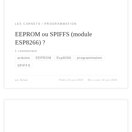
LES CARNETS
PROGRAMMATION
EEPROM ou SPIFFS (module
ESP8266) ?
1 commentaire
arduino
EEPROM
Esp8266
programmation
SPIFFS
par
Byfeel
Publié
21 juin 2019
Mis à jour
22 juin 2019
Cela fait un petit moment que je travail sous l’interface Arduino IDE pour mes