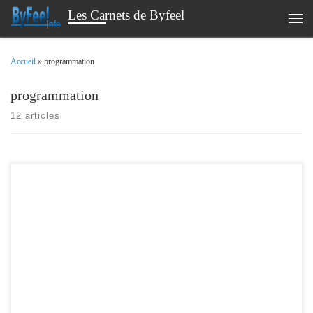
Les Carnets de Byfeel
Passer au contenu
Men
Accueil
»
programmation
programmation
12 articles
Dans cet article, je vais revenir sur l’utilisation de la mémoire sur les modules
esp8266. En effet suite à mon article, sur l’utilisation de la mémoire SPIFFS,
plusieurs lecteurs me demandent la différence entre EEPROM et SPIFFS, et
l’intérêt qu’il y a à utiliser l’une plutôt que l’autre. Afin de […]