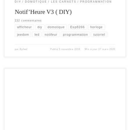
DIY
DOMOTIQUE
LES CARNETS
PROGRAMMATION
Notif’Heure V3 ( DIY)
232 commentaires
afficheur
diy
domotique
Esp8266
horloge
jeedom
led
notifeur
programmation
tutoriel
par
Byfeel
Publié
5 novembre 2018
Mis à jour
17 mars 2020
Pour faire suite à mon précédent article ,je vous propose de rendre l’interface Web
du module , plus agréable, de la rendre « responsive » grâce à l’utilisation du
framework Bootstrap. En prenant comme exemple la fabrication d’un
thermomètre / hydromètre . Dans cet article nous allons voir comment :
Manipuler la […]