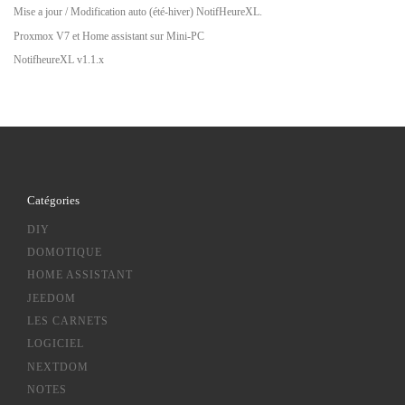
Mise a jour / Modification auto (été-hiver) NotifHeureXL.
Proxmox V7 et Home assistant sur Mini-PC
NotifheureXL v1.1.x
Catégories
DIY
DOMOTIQUE
HOME ASSISTANT
JEEDOM
LES CARNETS
LOGICIEL
NEXTDOM
NOTES