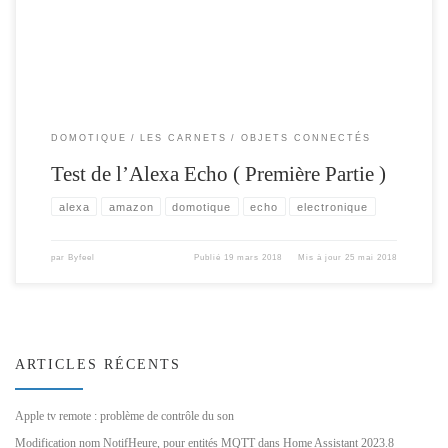
ressenti ….
DOMOTIQUE
LES CARNETS
OBJETS CONNECTÉS
Test de l’Alexa Echo ( Première Partie )
alexa
amazon
domotique
echo
electronique
par
Byfeel
Publié
19 mars 2018
Mis à jour
25 mai 2018
ARTICLES RÉCENTS
Apple tv remote : problème de contrôle du son
Modification nom NotifHeure, pour entités MQTT dans Home Assistant 2023.8