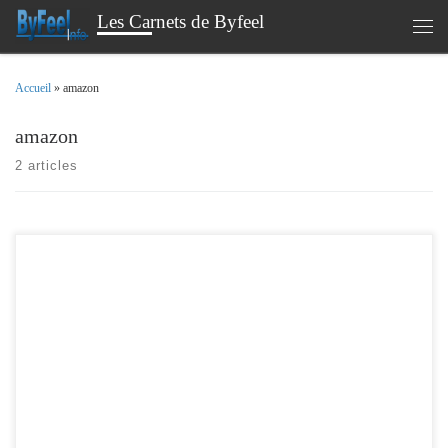
Les Carnets de Byfeel
Passer au contenu
Men
Accueil
»
amazon
amazon
2 articles
Cela fait maintenant un mois , que l’assistant vocal d’amazon , Alexa est entré
dans notre foyer . Il est temps de faire un bilan , sur son usage au quotidien.