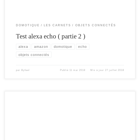
DOMOTIQUE
LES CARNETS
OBJETS CONNECTÉS
Test alexa echo ( partie 2 )
alexa
amazon
domotique
echo
objets connectés
par
Byfeel
Publié
11 mai 2018
Mis à jour
27 juillet 2018
Aujourd’hui , je viens de recevoir le tout nouvel assistant vocal d’Amazon le
Alexa Echo , afin de le tester en avant première . En ce moment , amazon propose
a plusieurs de ses clients de tester la version beta en france. Voici mon premier