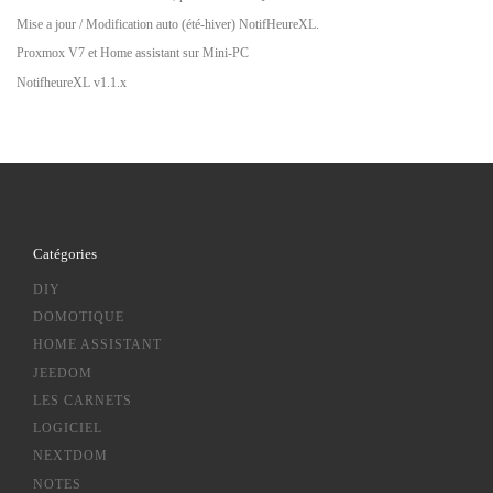
Mise a jour / Modification auto (été-hiver) NotifHeureXL.
Proxmox V7 et Home assistant sur Mini-PC
NotifheureXL v1.1.x
Catégories
DIY
DOMOTIQUE
HOME ASSISTANT
JEEDOM
LES CARNETS
LOGICIEL
NEXTDOM
NOTES