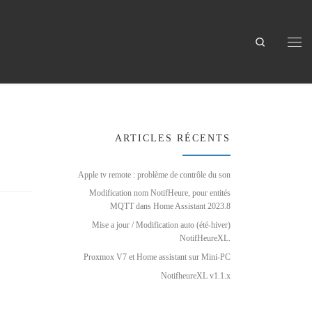
Search
Men
ARTICLES RÉCENTS
Apple tv remote : problème de contrôle du son
Modification nom NotifHeure, pour entités
MQTT dans Home Assistant 2023.8
Mise a jour / Modification auto (été-hiver)
NotifHeureXL.
Proxmox V7 et Home assistant sur Mini-PC
NotifheureXL v1.1.x