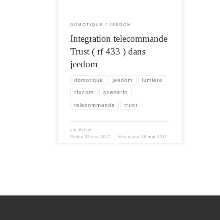
DOMOTIQUE
JEEDOM
Integration telecommande
Trust ( rf 433 ) dans
jeedom
domotique
jeedom
lumiere
rfxcom
scenario
telecommande
trust
par
Byfeel
Publié
25 mai 2017
Mis à jour
26 mai 2017