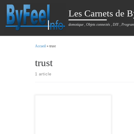
Passer au contenu
Les Carnets de B
domotique , Objets connectés , DIY , Progra
Accueil
»
trust
trust
1 article
Vous cherchez , une télécommande pas chère,
compatible avec jeedom équipée du plugin
Rfxcom ( ou RFplayer , non testé ). La
télécommande trust est faîte pour vous .