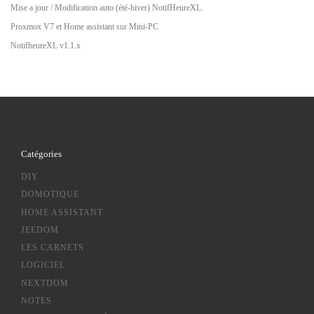
Mise a jour / Modification auto (été-hiver) NotifHeureXL.
Proxmox V7 et Home assistant sur Mini-PC
NotifheureXL v1.1.x
Catégories
DIY
DOMOTIQUE
HOME ASSISTANT
JEEDOM
LES CARNETS
LOGICIEL
NEXTDOM
NOTES