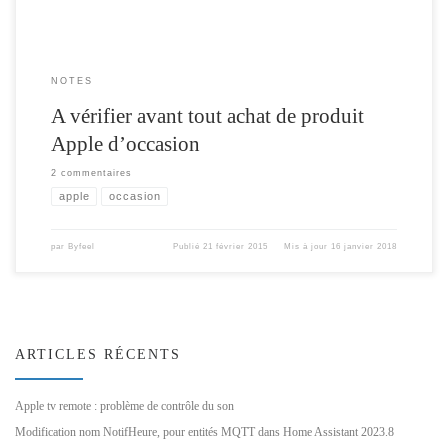
NOTES
A vérifier avant tout achat de produit
Apple d’occasion
2 commentaires
apple
occasion
par
Byfeel
Publié
21 février 2015
Mis à jour
16 janvier 2018
ARTICLES RÉCENTS
Apple tv remote : problème de contrôle du son
Modification nom NotifHeure, pour entités MQTT dans Home Assistant 2023.8