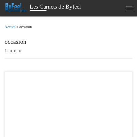
Les Carnets de Byfeel
Passer au contenu
Men
Accueil
»
occasion
occasion
1 article
Il y a beaucoup d’offres d’occasion qui circule sur le net , notamment sur les
produits de la marque Apple , que l’on est tenté de se faire plaisir . Mais on a peur
de se faire refiler un produit volé ? Ou peut être plus sous garantie ?