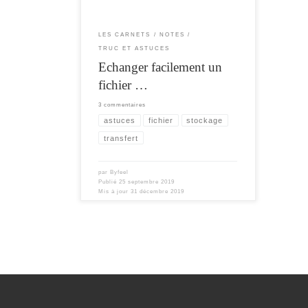
au préalable sur le serveur . Puis […]
LES CARNETS
NOTES
TRUC ET ASTUCES
Echanger facilement un
fichier …
3 commentaires
astuces
fichier
stockage
transfert
par
Byfeel
Publié
25 septembre 2019
Mis à jour
31 décembre 2019