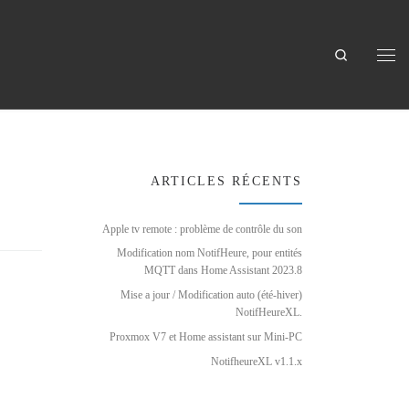
Search
Men
ARTICLES RÉCENTS
Apple tv remote : problème de contrôle du son
Modification nom NotifHeure, pour entités
MQTT dans Home Assistant 2023.8
Mise a jour / Modification auto (été-hiver)
NotifHeureXL.
Proxmox V7 et Home assistant sur Mini-PC
NotifheureXL v1.1.x