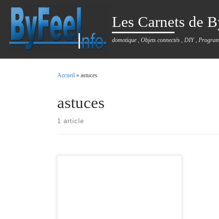
Passer au contenu
Les Carnets de B
domotique , Objets connectés , DIY , Progra
Accueil
»
astuces
astuces
1 article
J’ai découvert récemment le service
takeafile.com , qui permet d’échanger
facilement des fichiers quelque soit la distance
et le poids du fichier. De nombreux services
existent , proposant ce type d’échange . Mais
la plupart du temps , il faut envoyer le fichier