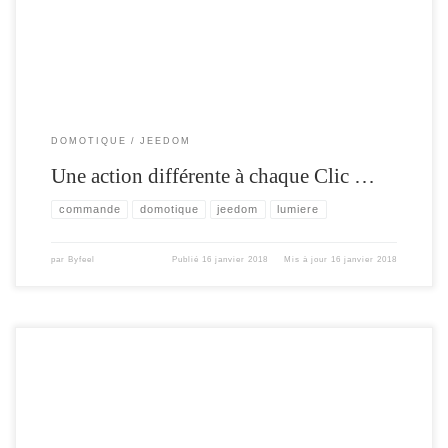
télécommande de changer la couleur de la lumière du salon ?
DOMOTIQUE
JEEDOM
Une action différente à chaque Clic …
commande
domotique
jeedom
lumiere
par
Byfeel
Publié
16 janvier 2018
Mis à jour
16 janvier 2018
Le but de cet article , est de monter comment réaliser facilement une horloge