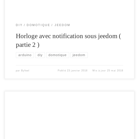
DIY
DOMOTIQUE
JEEDOM
Horloge avec notification sous jeedom (
partie 2 )
arduino
diy
domotique
jeedom
par
Byfeel
Publié
23 janvier 2018
Mis à jour
25 mai 2018
Le but de cet article , est d’expliquer comment on peut attribuer des actions
différentes à chaque appuie sur la même touche d’une télécommande sous
Jeedom. Par exemple comment informer à chaque appuie « On » de ma