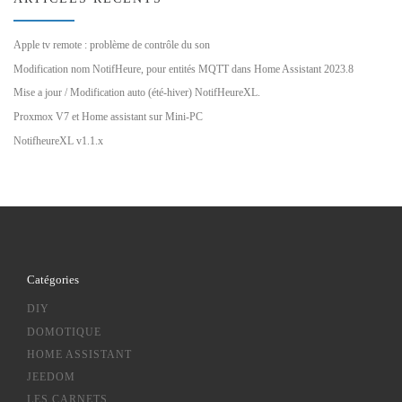
Apple tv remote : problème de contrôle du son
Modification nom NotifHeure, pour entités MQTT dans Home Assistant 2023.8
Mise a jour / Modification auto (été-hiver) NotifHeureXL.
Proxmox V7 et Home assistant sur Mini-PC
NotifheureXL v1.1.x
Catégories
DIY
DOMOTIQUE
HOME ASSISTANT
JEEDOM
LES CARNETS