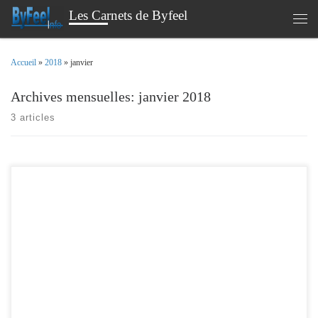
Les Carnets de Byfeel
Passer au contenu
Men
Accueil
»
2018
»
janvier
Archives mensuelles:
janvier 2018
3 articles
Pour faire suite à mon precedent article , sur la fabrication d’une horloge
numérique . Je vais dans cette deuxième partie illustrer comment la rendre plus
dynamique et interagir avec Jeedom. Pour quelques euros de plus ( 2€ pour le
module DHT et 2€ pour le module IR ).