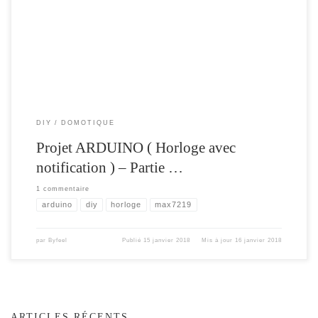
Numérique a base d’un Arduino , pour moins de 19 € .
DIY
DOMOTIQUE
Projet ARDUINO ( Horloge avec
notification ) – Partie …
1 commentaire
arduino
diy
horloge
max7219
par
Byfeel
Publié
15 janvier 2018
Mis à jour
16 janvier 2018
ARTICLES RÉCENTS